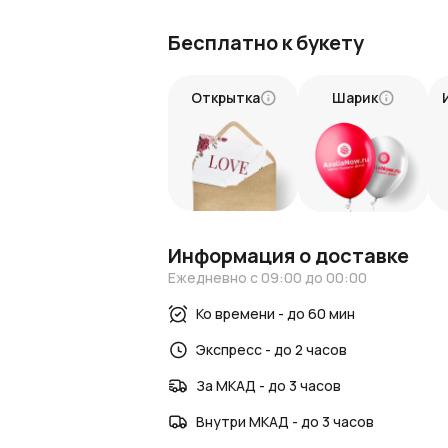
Черная упаковка придает букету эле
Подойдет для подарков на свадьбы, 
Бесплатно к букету
Малины тюльпаны сохраняются свежи
Как заказать и получить букет?
Открытка
Шарик
Вы можете заказать этот букет на сайт
в точно установленное время. Мы гар
каждому заказу.
Подарите страсть и элегантност
Этот букет — особое послание, которое
пусть он станет ярким моментом в жизн
Информация о доставке
СЕЗОННОСТЬ. Обращаем ваше внимание,
Ежедневно с 09:00 до 00:00
летний период. Самый широкий ассорти
Ко времени - до 60 мин
наблюдаются ограничения по цвету и с
заказом уточняйте у менеджеров налич
Экспресс - до 2 часов
За МКАД - до 3 часов
Внутри МКАД - до 3 часов