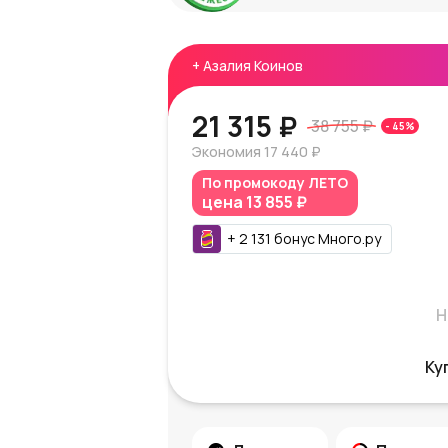
+
Азалия Коинов
21 315 ₽
38 755 ₽
-
45
%
Экономия
17 440 ₽
По промокоду
ЛЕТО
цена
13 855 ₽
+
2 131
бонус
Много.ру
Н
Ку