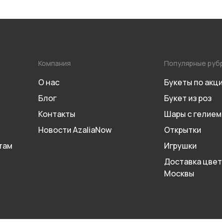
Компания
Популярные руб
О нас
Букеты по акц
Блог
Букет из роз
Контакты
Шары с гелием
Новости AzaliaNow
Открытки
там
Игрушки
Доставка цвет
Москвы