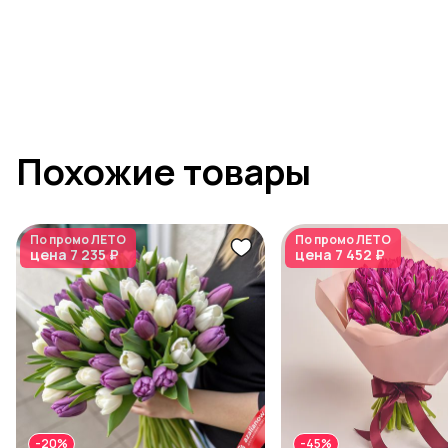
Похожие товары
По промо
ЛЕТО
По промо
ЛЕТО
цена
7 235 ₽
цена
7 452 ₽
-20%
-45%