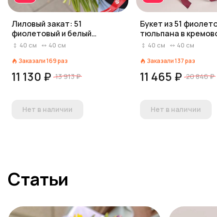
Лиловый закат: 51
Букет из 51 фиолет
фиолетовый и белый
тюльпана в кремов
тюльпан с лентой, Россия,
бумаге
40
см
40
см
40
см
40
см
40 см
Заказали
169
раз
Заказали
137
раз
11 130 ₽
11 465 ₽
13 913 ₽
20 846 ₽
Нет в наличии
Нет в наличии
Статьи