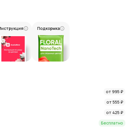
гантность и неповторимый стиль.
юбилеи или как выражение восхищения и любви.
ми долгое время, радуя своим видом.
Инструкция
Подкормка
е AzaliaNow, и мы доставим его по всей Московской области
антируем свежесть цветов и внимательное отношение к
ь
 останется в памяти надолго. Закажите его прямо сейчас, и
и того, кто вам дорог.
 что пик продажи тюльпанов приходится на весенне-
мент этих цветов можно найти с марта по май, далее
от 995 ₽
орту тюльпанов. Цена в другие сезоны возрастает. Перед
ие конкретных тюльпанов в продаже.
от 555 ₽
от 425 ₽
Бесплатно