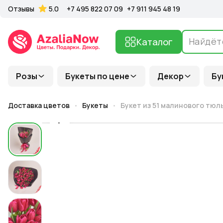
Отзывы
5.0
+7 495 822 07 09
+7 911 945 48 19
Каталог
Розы
Букеты по цене
Декор
Бу
Доставка цветов
Букеты
Букет из 51 малинового тюл