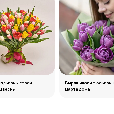
тюльпаны стали
Выращиваем тюльпаны 
м весны
марта дома