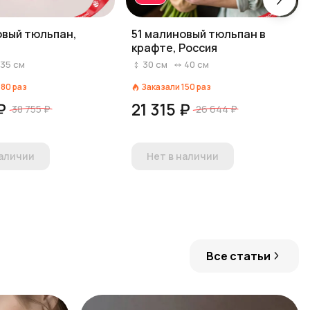
овый тюльпан,
51 малиновый тюльпан в
крафте, Россия
35
см
30
см
40
см
180
раз
Заказали
150
раз
₽
21 315 ₽
38 755 ₽
26 644 ₽
наличии
Нет в наличии
Все статьи