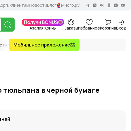
Корп. клиентам
Новости
Блог
Много.ру
Получи BONUS
Азалия Коины
Заказы
Избранное
Корзина
Вход
етку
Мобильное приложение
VIP букеты
По количеству
По 
о тюльпана в черной бумаге
дней