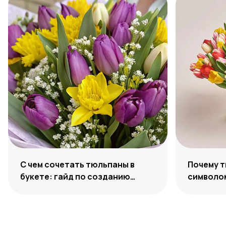
С чем сочетать тюльпаны в
Почему 
букете: гайд по созданию
символо
гармоничных ансамблей