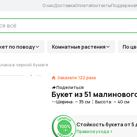
О нас
Доставка
Оплата
Контакты
Поддержка
кет по поводу
Комнатные растения
По цв
ьпана в черной бумаге
Заказали
122
раза
Поделиться
Букет из 51 малиновог
Ширина: ~
35
см
Высота: ~
40
см
Стойкость букета от
5
Правила ухода