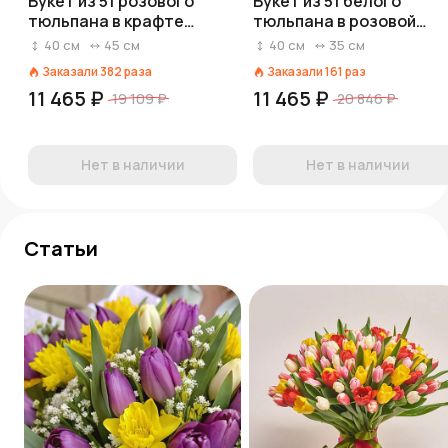
Букет из 51 розового
Букет из 51 белого
тюльпана в крафте
тюльпана в розовой
«Милана»
бумаге
40
см
45
см
40
см
35
см
Заказали
382
раза
Заказали
161
раз
11 465 ₽
11 465 ₽
19 109 ₽
20 846 ₽
Нет в наличии
Нет в наличии
Статьи