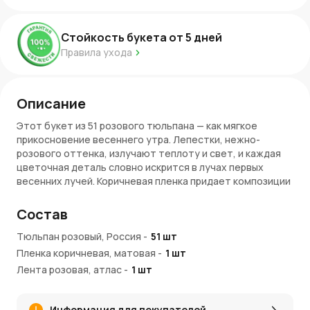
Стойкость букета от
5
дней
Правила ухода
Описание
Этот букет из 51 розового тюльпана — как мягкое
прикосновение весеннего утра. Лепестки, нежно-
розового оттенка, излучают теплоту и свет, и каждая
цветочная деталь словно искрится в лучах первых
весенних лучей. Коричневая пленка придает композиции
глубину и стиль, добавляя нотки природной гармонии.
Эти тюльпаны напоминают о простоте и элегантности,
Состав
где каждый элемент прекрасно сочетается, создавая
ощущение завершенности и тепла.
Тюльпан розовый, Россия
-
51
шт
Пленка коричневая, матовая
-
1
шт
Розовые тюльпаны — символ любви и гармонии
Лента розовая, атлас
-
1
шт
Розовый цвет ассоциируется с нежностью, заботой и
искренними чувствами. Этот букет может стать
Информация для покупателей