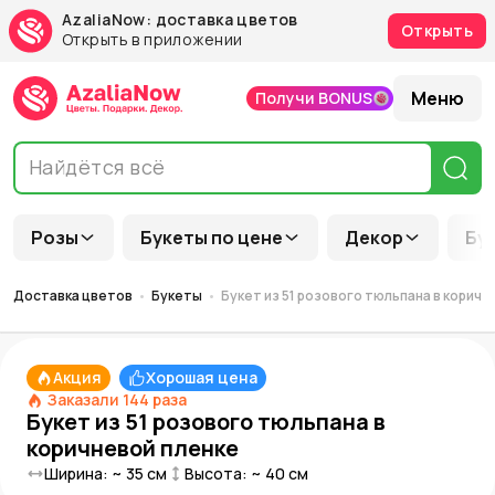
AzaliaNow: доставка цветов
Открыть
Открыть в приложении
Меню
Получи BONUS
Розы
Букеты по цене
Декор
Бу
Доставка цветов
Букеты
Букет из 51 розового тюльпана в коричн
Акция
Хорошая цена
Заказали
144
раза
Букет из 51 розового тюльпана в
коричневой пленке
Ширина: ~
35
см
Высота: ~
40
см