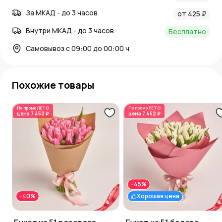
За МКАД - до 3 часов
от 425 ₽
Внутри МКАД - до 3 часов
Бесплатно
Самовывоз с 09:00 до 00:00 ч
Похожие товары
По промо
ЛЕТО
По промо
ЛЕТО
цена
7 452 ₽
цена
7 452 ₽
-45%
-40%
Хорошая цена