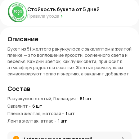
Стойкость букета от
5
дней
Правила ухода
Описание
Букет из 51 желтого ранункулюса с эвкалиптом в желтой
пленке — это воплощение яркости, солнечного света и
веселья. Каждый цветок, как лучик света, приносит в
атмосферу радость и счастье. Желтые ранункулюсы
символизируют тепло и энергию, а эвкалипт добавляет
букету природной легкости и натуральной свежести.
Желтая пленка, в свою очередь, усиливает эффект
Состав
солнечной композиции, создавая великолепное и
праздничное настроение.
Ранункулюс желтый, Голландия
-
51
шт
Эвкалипт
-
6
шт
Преимущества букета
Пленка желтая, матовая
-
1
шт
Яркость и элегантность:
51 желтый ранункулюс
Лента желтая, атлас
-
1
шт
дарит невероятное ощущение праздника и радости.
Свежесть и гармония:
Эвкалипт делает букет
легким, придавая ему природную свежесть.
Информация для покупателей