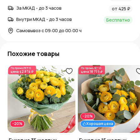
За МКАД - до 3 часов
от 425 ₽
Внутри МКАД - до 3 часов
Бесплатно
Самовывоз с 09:00 до 00:00 ч
Похожие товары
По промо
ЛЕТО
По промо
ЛЕТО
цена
42 874 ₽
цена
18 759 ₽
-20%
-20%
Хорошая цена