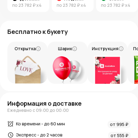
по
23 782 ₽
x4
по
23 782 ₽
x4
по
23 782 ₽
x4
Бесплатно к букету
Открытка
Шарик
Инструкция
П
Информация о доставке
Ежедневно с 09:00 до 00:00
Ко времени - до 60 мин
от 995 ₽
Экспресс - до 2 часов
от 555 ₽