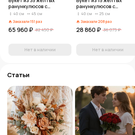
Букет из 35 желтых
Букет из 15 желтых
ранункулюсов с
ранункулюсов с
эвкалиптом в зеленой
эвкалиптом в крафте
40
см
45
см
40
см
25
см
пленке
Заказали
151
раз
Заказали
208
раз
65 960 ₽
28 860 ₽
82 450 ₽
36 075 ₽
Нет в наличии
Нет в наличии
Статьи