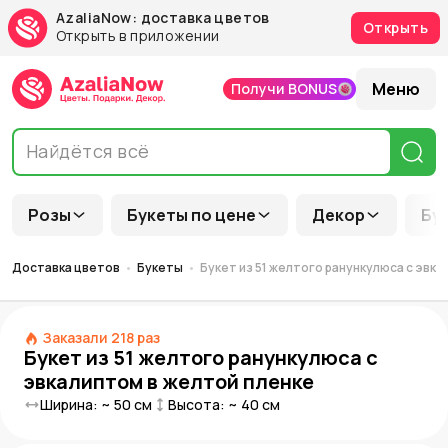
AzaliaNow: доставка цветов
Открыть
Открыть в приложении
Меню
Получи BONUS
Розы
Букеты по цене
Декор
Бу
Доставка цветов
Букеты
Букет из 51 желтого ранункулюса с эвк
Заказали
218
раз
Букет из 51 желтого ранункулюса с
эвкалиптом в желтой пленке
Ширина: ~
50
см
Высота: ~
40
см