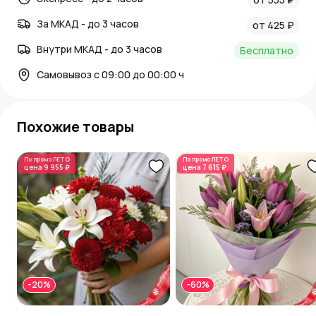
За МКАД - до 3 часов
от 425 ₽
Внутри МКАД - до 3 часов
Бесплатно
Самовывоз с 09:00 до 00:00 ч
Похожие товары
По промо
ЛЕТО
По промо
ЛЕТО
цена
9 955 ₽
цена
7 615 ₽
-20%
-60%