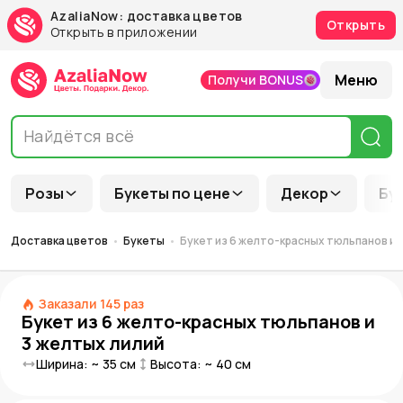
AzaliaNow: доставка цветов
Открыть
Открыть в приложении
Меню
Получи BONUS
Розы
Букеты по цене
Декор
Бу
Доставка цветов
Букеты
Букет из 6 желто-красных тюльпанов и 
Заказали
145
раз
Букет из 6 желто-красных тюльпанов и
3 желтых лилий
Ширина: ~
35
см
Высота: ~
40
см