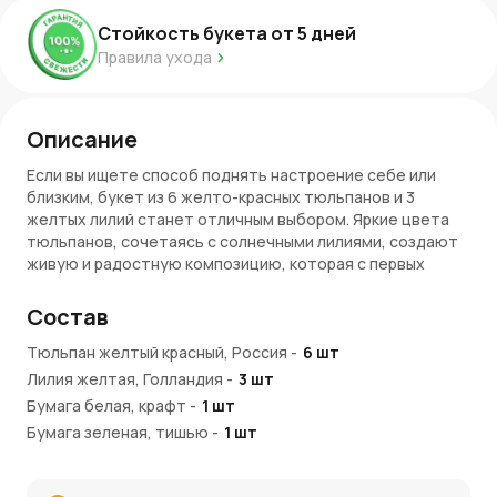
Стойкость букета от
5
дней
Правила ухода
Описание
Если вы ищете способ поднять настроение себе или
близким, букет из 6 желто-красных тюльпанов и 3
желтых лилий станет отличным выбором. Яркие цвета
тюльпанов, сочетаясь с солнечными лилиями, создают
живую и радостную композицию, которая с первых
мгновений привлекает внимание и дарит позитивные
эмоции. Такой букет подойдёт для любых случаев: от
Состав
дня рождения до поздравления с успешным
завершением проекта. Он способен украсить любое
Тюльпан желтый красный, Россия
-
6
шт
событие или просто порадовать вас в повседневной
Лилия желтая, Голландия
-
3
шт
жизни.
Бумага белая, крафт
-
1
шт
Бумага зеленая, тишью
-
1
шт
Преимущества и особенности букета
Лента
-
1
шт
Яркость и жизнеутверждающая энергия
: Желто-
красные тюльпаны символизируют яркие эмоции,