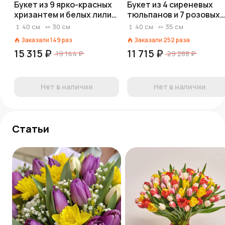
Букет из 9 ярко-красных
Букет из 4 сиреневых
хризантем и белых лилий
тюльпанов и 7 розовых
«Магия момента»
лилий
40
см
30
см
40
см
35
см
Заказали
149
раз
Заказали
252
раза
15 315 ₽
11 715 ₽
19 144 ₽
29 288 ₽
Нет в наличии
Нет в наличии
Статьи