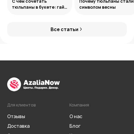
С чем сочетать
Почему тюльпаны стали
тюльпаны в букете: гайд
символом весны
по созданию
гармоничных ансамблей
Все статьи
Для клиентов
Компания
Отзывы
О нас
Доставка
Блог