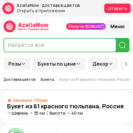
AzaliaNow: доставка цветов
Открыть
Открыть в приложении
Меню
Получи BONUS
Розы
Букеты по цене
Декор
Бу
Доставка цветов
Букеты
Букет из 61 красного тюльпана, Россия
Заказали
178
раз
Букет из 61 красного тюльпана, Россия
Ширина: ~
35
см
Высота: ~
40
см