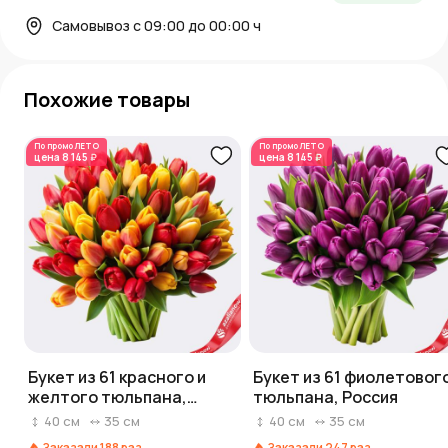
Самовывоз с 09:00 до 00:00 ч
Похожие товары
По промо
ЛЕТО
По промо
ЛЕТО
цена
8 145 ₽
цена
8 145 ₽
Букет из 61 красного и
Букет из 61 фиолетовог
желтого тюльпана,
тюльпана, Россия
Россия
40
см
35
см
40
см
35
см
Заказали
188
раз
Заказали
247
раз