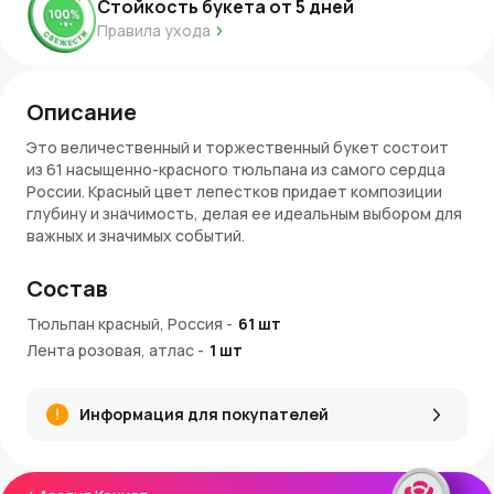
Стойкость букета от
5
дней
Правила ухода
Описание
Это величественный и торжественный букет состоит
из 61 насыщенно-красного тюльпана из самого сердца
России. Красный цвет лепестков придает композиции
глубину и значимость, делая ее идеальным выбором для
важных и значимых событий.
Торжество и важность
Состав
Красные тюльпаны символизируют страсть, любовь и
Тюльпан красный, Россия
-
61
шт
уважение. Такой букет создаст атмосферу торжества и
Лента розовая, атлас
-
1
шт
важности, добавляя нотку величия в каждое
мероприятие. Он идеально подойдет для:
Официальных приемов и церемоний.
Информация для покупателей
Подарка уважаемым людям и партнерам.
Создания впечатляющего декора на празднике.
Преимущества и особенности: