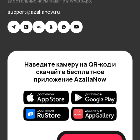
(в остальные часы пишите в WhatsApp)
support@azalianow.ru
Наведите камеру на QR-код и
скачайте бесплатное
приложение AzaliaNow