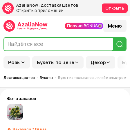
AzaliaNow: доставка цветов
Открыть
Открыть в приложении
Меню
Получи BONUS
Розы
Букеты по цене
Декор
Бу
Доставка цветов
Букеты
Букет из тюльпанов, лилий и альстроме
Фото заказов
Заказали
319
раз