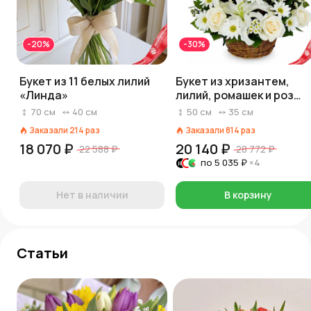
-20%
-30%
Букет из 11 белых лилий
Букет из хризантем,
«Линда»
лилий, ромашек и роз
«Клеопатра»
70
см
40
см
50
см
35
см
Заказали
214
раз
Заказали
814
раз
18 070 ₽
20 140 ₽
22 588 ₽
28 772 ₽
по
5 035 ₽
×4
Нет в наличии
В корзину
Статьи