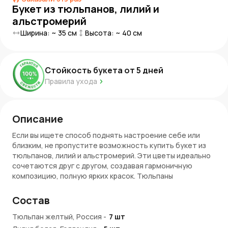
Букет из тюльпанов, лилий и
альстромерий
Ширина: ~
35
см
Высота: ~
40
см
Стойкость букета от
5
дней
Правила ухода
Описание
Если вы ищете способ поднять настроение себе или
близким, не пропустите возможность купить букет из
тюльпанов, лилий и альстромерий. Эти цветы идеально
сочетаются друг с другом, создавая гармоничную
композицию, полную ярких красок. Тюльпаны
символизируют весну и обновление, лилии приносят
утонченность и шарм, а альстромерии добавляют нотку
Состав
веселых настроений. Такой букет станет отличный
подарком для любого повода: от дней рождения до
Тюльпан желтый, Россия
-
7
шт
годовщин. Это сочетание ароматов и красок способно