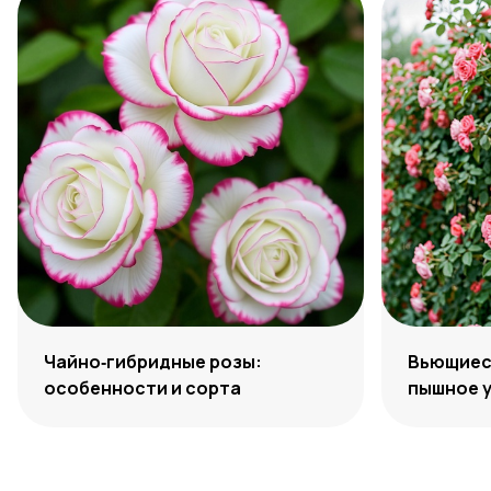
Чайно‑гибридные розы:
Вьющиеся
особенности и сорта
пышное 