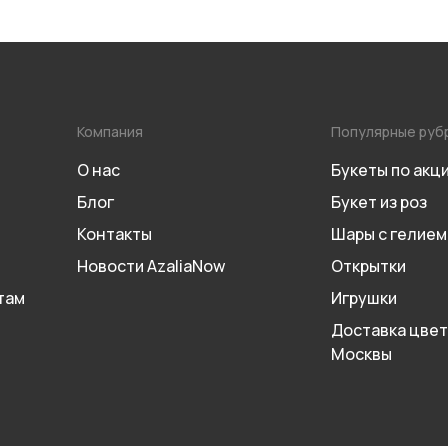
Компания
Популярные руб
О нас
Букеты по акц
Блог
Букет из роз
Контакты
Шары с гелием
Новости AzaliaNow
Открытки
там
Игрушки
Доставка цвет
Москвы