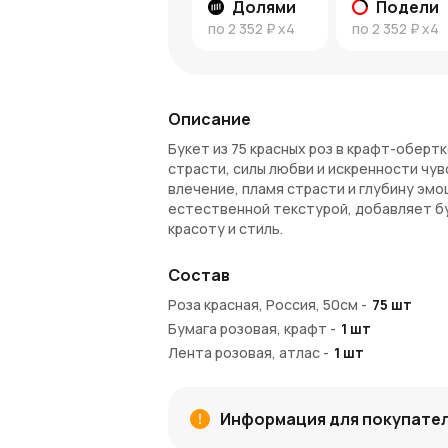
Долями
Подели
по
2 352 ₽
x4
по
2 352 ₽
x4
Описание
Букет из 75 красных роз в крафт-обертк
страсти, силы любви и искренности чу
влечение, пламя страсти и глубину эмо
естественной текстурой, добавляет бу
красоту и стиль.
Эти 75 роз — это не просто цветы. Это
Состав
наполнена эмоциями и страстью, а тонк
букету завершённость и элегантность. 
Роза красная, Россия, 50см
-
75
шт
величественный, идеален для того, чт
Бумага розовая, крафт
-
1
шт
Преимущества букета:
Лента розовая, атлас
-
1
шт
75 красных роз
— символ страсти, л
Длина 50 см
— элегантные и выразит
Информация для покупате
Крафт-обёртка
— натуральный и ст
завершённость.