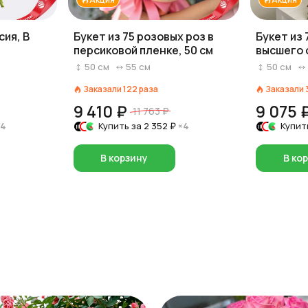
сия, В
Букет из 75 розовых роз в
Букет из 
персиковой пленке, 50 см
высшего 
см
50
см
55
см
50
см
Заказали
122
раза
Заказали
9 410 ₽
9 075 
11 763 ₽
×4
Купить за
2 352 ₽
×4
Купит
В корзину
В ко