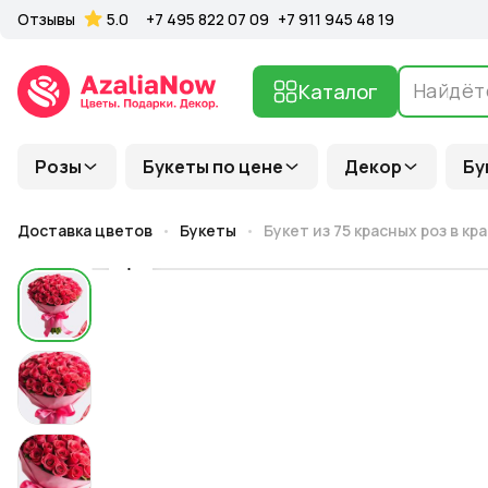
Отзывы
5.0
+7 495 822 07 09
+7 911 945 48 19
Каталог
Розы
Букеты по цене
Декор
Бу
Доставка цветов
Букеты
Букет из 75 красных роз в кр