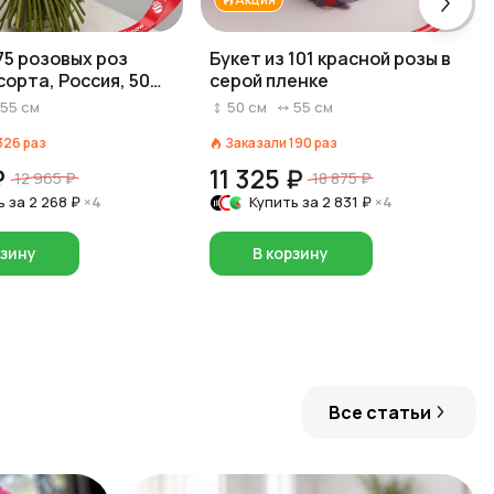
75 розовых роз
Букет из 101 красной розы в
сорта, Россия, 50
серой пленке
55
см
50
см
55
см
326
раз
Заказали
190
раз
₽
11 325 ₽
12 965 ₽
18 875 ₽
ь за
2 268 ₽
×4
Купить за
2 831 ₽
×4
рзину
В корзину
Все статьи