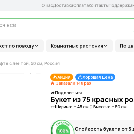
О нас
Доставка
Оплата
Контакты
Поддержка
кет по поводу
Комнатные растения
По цв
афте с лентой, 50 см, Россия
Акция
Хорошая цена
Заказали
148
раз
Поделиться
Букет из 75 красных ро
Ширина: ~
45
см
Высота: ~
50
см
Стойкость букета от
5