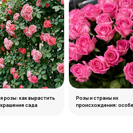
 розы: как вырастить
Розы и страны их
украшение сада
происхождения: особе
отличия