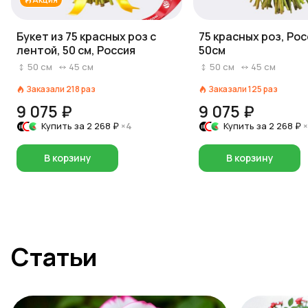
Букет из 75 красных роз с
75 красных роз, Рос
лентой, 50 см, Россия
50см
50
см
45
см
50
см
45
см
Заказали
218
раз
Заказали
125
раз
9 075 ₽
9 075 ₽
Купить за
2 268 ₽
×4
Купить за
2 268 ₽
В корзину
В корзину
Статьи