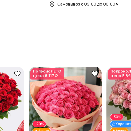
Самовывоз с 09:00 до 00:00 ч
По промо
ЛЕТО
По промо
Л
цена
6 117 ₽
цена
5 89
-30%
-20%
Хорошая
Акция
Акция