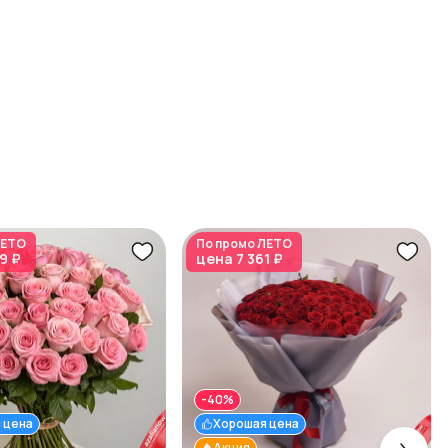
ЕТО
По промо
ЛЕТО
9 ₽
цена
7 361 ₽
-40%
 цена
Хорошая цена
Акция