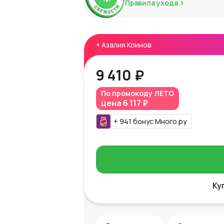
Правила ухода
+
Азалия Коинов
9 410 ₽
По промокоду
ЛЕТО
цена
6 117 ₽
+
941
бонус
Много.ру
Ку