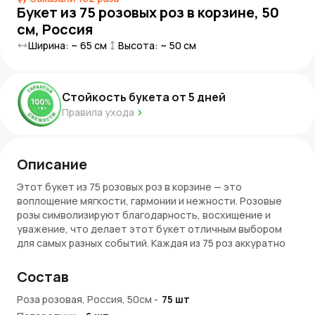
Букет из 75 розовых роз в корзине, 50
см, Россия
Ширина: ~
65
см
Высота: ~
50
см
Стойкость букета от
5
дней
Правила ухода
Описание
Этот букет из 75 розовых роз в корзине — это
воплощение мягкости, гармонии и нежности. Розовые
розы символизируют благодарность, восхищение и
уважение, что делает этот букет отличным выбором
для самых разных событий. Каждая из 75 роз аккуратно
расположена в корзине, создавая гармоничную и
элегантную композицию.
Состав
Символика букета
Роза розовая, Россия, 50см
-
75
шт