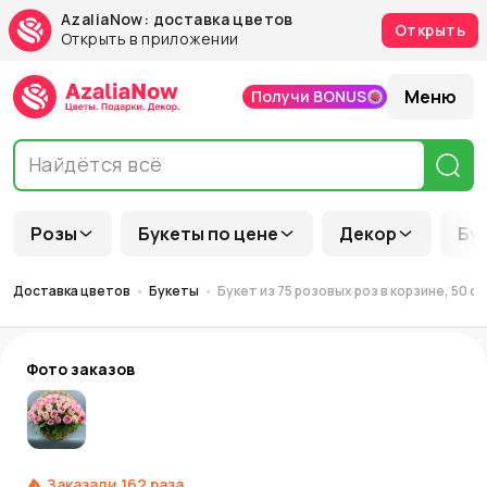
AzaliaNow: доставка цветов
Открыть
Открыть в приложении
Меню
Получи BONUS
Розы
Букеты по цене
Декор
Бу
Доставка цветов
Букеты
Букет из 75 розовых роз в корзине, 50 с
Фото заказов
Заказали
162
раза