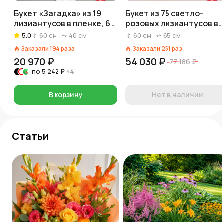
Букет «Загадка» из 19
Букет из 75 светло-
лизиантусов в пленке, 60
розовых лизиантусов в
см
оранжевой бумаге
5.0
60
см
40
см
60
см
65
см
Заказали
194
раза
Заказали
251
раз
20 970 ₽
54 030 ₽
77 186 ₽
по
5 242 ₽
×4
В корзину
Нет в наличии
Статьи