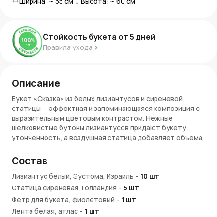
Ширина: ~
35
см
Высота: ~
60
см
Стойкость букета от
5
дней
Правила ухода
Описание
Букет «Сказка» из белых лизиантусов и сиреневой
статицы — эффектная и запоминающаяся композиция с
выразительным цветовым контрастом. Нежные
шелковистые бутоны лизиантусов придают букету
утонченность, а воздушная статица добавляет объема,
декоративности и живой фактуры.
Состав
Яркая упаковка подчеркивает глубину оттенков и
делает букет стильным. Белая лента завершает
Лизиантус белый, Эустома, Израиль
-
10
шт
композицию аккуратным элегантным акцентом. Букет
Статица сиреневая, Голландия
-
5
шт
станет отличным подарком для праздника, творческого
Фетр для букета, фиолетовый
-
1
шт
человека или как необычный знак внимания.
Лента белая, атлас
-
1
шт