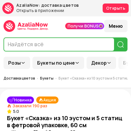
AzaliaNow: доставка цветов
Открыть
Открыть в приложении
Меню
Получи BONUS
Розы
Букеты по цене
Декор
Бу
Доставка цветов
Букеты
Букет «Сказка» из 10 эустом и 5 статиц 
Новинка
Акция
Заказали
190
раз
5.0
Букет «Сказка» из 10 эустом и 5 статиц
в фетровой упаковке, 60 см