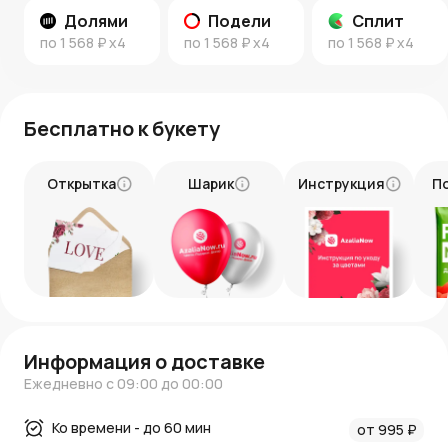
Долями
Подели
Сплит
по
1 568 ₽
x4
по
1 568 ₽
x4
по
1 568 ₽
x4
Бесплатно к букету
Открытка
Шарик
Инструкция
П
Информация о доставке
Ежедневно с 09:00 до 00:00
Ко времени - до 60 мин
от 995 ₽