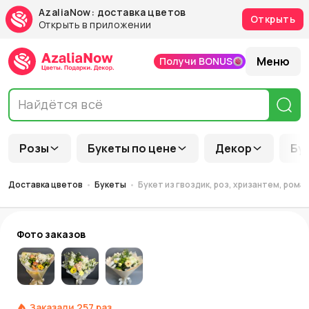
AzaliaNow: доставка цветов
Открыть
Открыть в приложении
Меню
Получи BONUS
Розы
Букеты по цене
Декор
Бу
Доставка цветов
Букеты
Букет из гвоздик, роз, хризантем, ром
Фото заказов
Заказали
257
раз