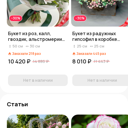
-30%
-30%
Букет из роз, калл,
Букет из радужных
гвоздик, альстромерии
гипсофил в коробке
«Сказка о любви»
«Конфеты»
50
см
30
см
25
см
25
см
Заказали
218
раз
Заказали
445
раз
10 420 ₽
8 010 ₽
14 886 ₽
11 443 ₽
Нет в наличии
Нет в наличии
Статьи