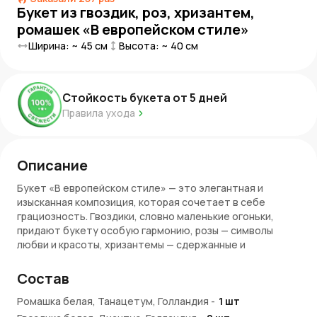
Букет из гвоздик, роз, хризантем,
ромашек «В европейском стиле»
Ширина: ~
45
см
Высота: ~
40
см
Стойкость букета от
5
дней
Правила ухода
Описание
Букет «В европейском стиле» — это элегантная и
изысканная композиция, которая сочетает в себе
грациозность. Гвоздики, словно маленькие огоньки,
придают букету особую гармонию, розы — символы
любви и красоты, хризантемы — сдержанные и
величественные, а ромашки, словно олицетворение
простоты и искренности, создают атмосферу
Состав
спокойствия и радости. Этот букет как отражение
европейской культуры — изысканный, но в то же время
Ромашка белая, Танацетум, Голландия
-
1
шт
стильный. Он приносит с собой атмосферу утонченной