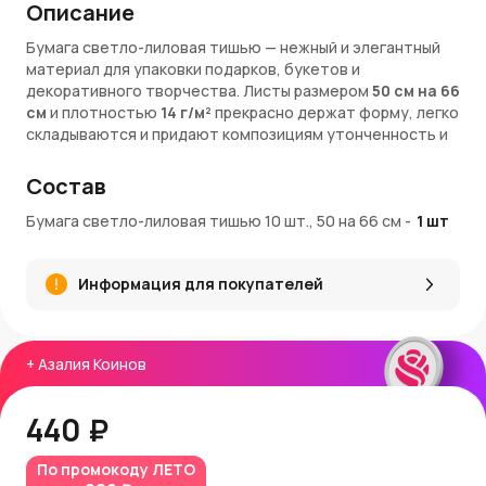
Описание
Бумага светло-лиловая тишью — нежный и элегантный
материал для упаковки подарков, букетов и
декоративного творчества. Листы размером
50 см на 66
см
и плотностью
14 г/м²
прекрасно держат форму, легко
складываются и придают композициям утонченность и
воздушность. Светло-лиловый оттенок добавляет
романтичные нотки, идеально подходит для
Состав
флористических работ, оформления hand-made изделий
и стильных подарков.
Бумага светло-лиловая тишью 10 шт., 50 на 66 см
-
1
шт
Характеристики:
Информация для покупателей
ШтрихКод
: 4627197631808
Арт.
: DN-D031
Цвет
: светло-лиловый
Длина
: 66 см
+
Азалия Коинов
Ширина
: 50 см
Плотность
: 14 г/м²
440 ₽
Материал
: бумага
Страна производитель
: Китай
По промокоду
ЛЕТО
Преимущества товара: