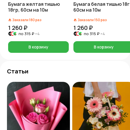
Бумага желтая тишью
Бумага белая тишью 18г
18гр, 60см на 10м
60см на 10м
Заказали
180
раз
Заказали
150
раз
1 260 ₽
1 260 ₽
по
315 ₽
×4
по
315 ₽
×4
В корзину
В корзину
Статьи