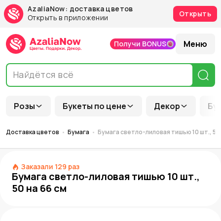
AzaliaNow: доставка цветов
Открыть
Открыть в приложении
Меню
Получи BONUS
Розы
Букеты по цене
Декор
Бу
Доставка цветов
Бумага
Бумага светло-лиловая тишью 10 шт., 50 
Заказали
129
раз
Бумага светло-лиловая тишью 10 шт.,
50 на 66 см