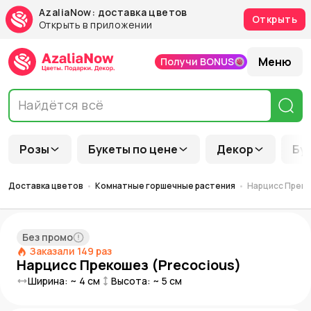
AzaliaNow: доставка цветов
Открыть
Открыть в приложении
Меню
Получи BONUS
Розы
Букеты по цене
Декор
Бу
Доставка цветов
Комнатные горшечные растения
Нарцисс Преко
Без промо
Заказали
149
раз
Нарцисс Прекошез (Precocious)
Ширина: ~
4
см
Высота: ~
5
см