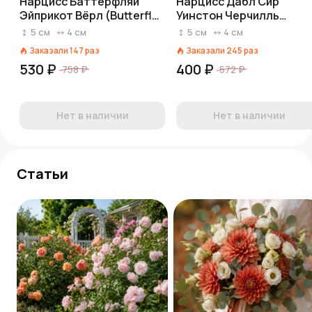
Нарцисс Баттерфляй
Нарцисс Дабл Сир
Эйприкот Вёрл (Butterfly
Уинстон Черчилль
Apricot Whirl)
(Double Sir Winston
5
см
4
см
5
см
4
см
Churchill)
Заказали
147
раз
Заказали
245
раз
530 ₽
400 ₽
758 ₽
572 ₽
Нет в наличии
Нет в наличии
Статьи