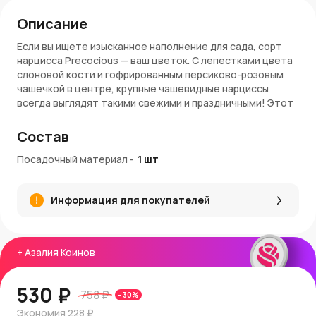
Описание
Если вы ищете изысканное наполнение для сада, сорт
нарцисса Precocious — ваш цветок. С лепестками цвета
слоновой кости и гофрированным персиково-розовым
чашечкой в ​​центре, крупные чашевидные нарциссы
всегда выглядят такими свежими и праздничными! Этот
сильнорастущий, эффектный нарцисс действительно
производит впечатление. Он будет процветать и
Состав
размножаться с небольшими затратами времени и
заботы с вашей стороны.
Посадочный материал
-
1
шт
Внимание!
Садовые растения доступны по предзаказу.
Информация для покупателей
На доставку некоторых экземпляров может
потребоваться до 2-х недель. В комплект поставки
входит 1 луковица.
+
Азалия Коинов
530 ₽
758 ₽
-
30
%
Экономия
228 ₽