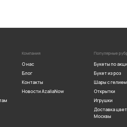
Компания
Популярные руб
О нас
Букеты по акц
Блог
Букет из роз
Контакты
Шары с гелием
Новости AzaliaNow
Открытки
там
Игрушки
Доставка цвет
Москвы