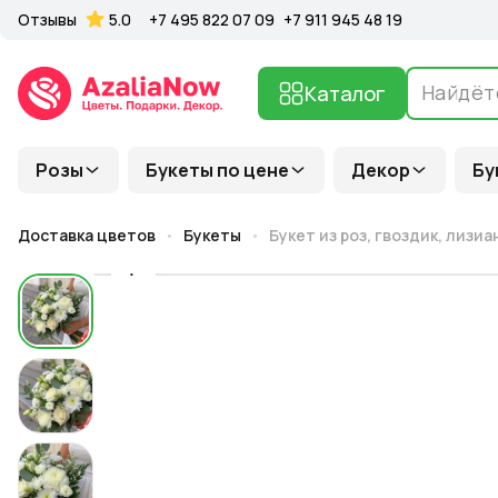
Отзывы
5.0
+7 495 822 07 09
+7 911 945 48 19
Каталог
Розы
Букеты по цене
Декор
Бу
Доставка цветов
Букеты
Букет из роз, гвоздик, лизи