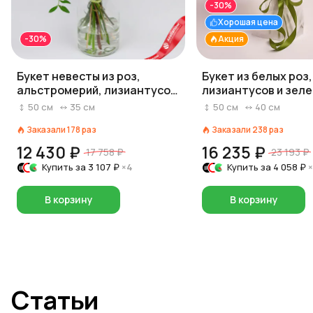
-30%
Хорошая цена
-30%
Акция
Букет невесты из роз,
Букет из белых роз,
альстромерий, лизиантусов
лизиантусов и зел
«Блаженно красивая»
хризантем в серой 
50
см
35
см
50
см
40
см
Заказали
178
раз
Заказали
238
раз
12 430 ₽
16 235 ₽
17 758 ₽
23 193 ₽
Купить за
3 107 ₽
×4
Купить за
4 058 ₽
В корзину
В корзину
Статьи