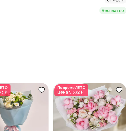
Бесплатно
ЕТО
По промо
ЛЕТО
53 ₽
цена
9 532 ₽