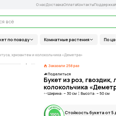
О нас
Доставка
Оплата
Контакты
Поддержка
кет по поводу
Комнатные растения
По цв
антуса, хризантем и колокольчика «Деметра»
Заказали
258
раз
Поделиться
Букет из роз, гвоздик,
колокольчика «Демет
Ширина: ~
30
см
Высота: ~
50
см
Стойкость букета от
5