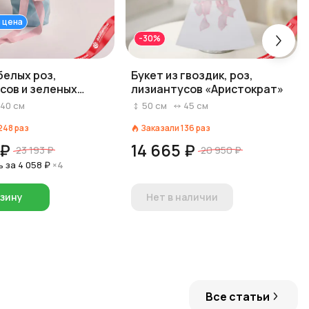
 цена
-30%
белых роз,
Букет из гвоздик, роз,
сов и зеленых
лизиантусов «Аристократ»
м в голубой пленке
40
см
50
см
45
см
248
раз
Заказали
136
раз
 ₽
14 665 ₽
23 193 ₽
20 950 ₽
ь за
4 058 ₽
×4
рзину
Нет в наличии
Все статьи