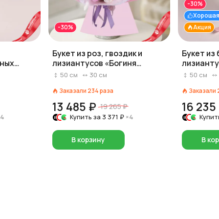
-30%
Хорошая
-30%
Акция
Букет из роз, гвоздик и
Букет из 
еных
лизиантусов «Богиня
лизианту
пленке
нежности»
хризанте
50
см
30
см
50
см
Заказали
234
раза
Заказали
13 485 ₽
16 235
19 265 ₽
×4
Купить за
3 371 ₽
×4
Купит
В корзину
В ко