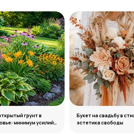
открытый грунт в
Букет на свадьбу в сти
вье: минимум усилий,
эстетика свободы
м декоративности