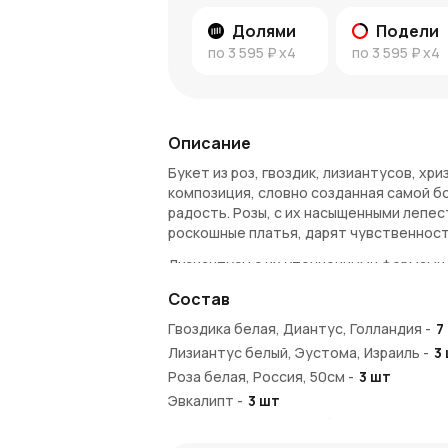
Долями
Подели
по
3 595 ₽
x4
по
3 595 ₽
x4
Описание
Букет из роз, гвоздик, лизиантусов, х
композиция, словно созданная самой б
радость. Розы, с их насыщенными лепес
роскошные платья, дарят чувственност
Лизиантусы с их утонченными формами 
утренний туман, который скрывает маг
Состав
прочность и гармонию, а колокольчики
чудесами.
Гвоздика белая, Диантус, Голландия
-
7
Лизиантус белый, Эустома, Израиль
-
3
Этот букет — как магическое заклинан
природной красотой.
Роза белая, Россия, 50см
-
3
шт
Эвкалипт
-
3
шт
Преимущества букета
Хризантема кустовая белая, Голландия
Волшебство и гармония: сочетание р