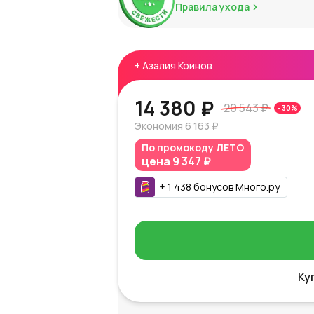
Правила ухода
+
Азалия Коинов
14 380 ₽
20 543 ₽
-
30
%
Экономия
6 163 ₽
По промокоду
ЛЕТО
цена
9 347 ₽
+
1 438
бонусов
Много.ру
Ку