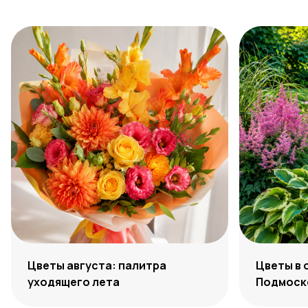
Цветы августа: палитра
Цветы в 
уходящего лета
Подмоско
максиму