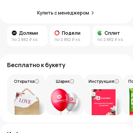
Купить с менеджером
Долями
Подели
Сплит
по
2 882 ₽
x4
по
2 882 ₽
x4
по
2 882 ₽
x4
Бесплатно к букету
Открытка
Шарик
Инструкция
П