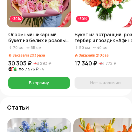
-30%
-30%
Огромный шикарный
Букет из астранций, роз
букет из белых и розовых
гербер и гвоздик «Афин
роз, Россия, 70 см
70
см
55
см
50
см
40
см
Заказали
293
раза
Заказали
210
раз
30 305 ₽
17 340 ₽
43 293 ₽
24 772 ₽
по
7 576 ₽
×4
В корзину
Нет в наличии
Статьи