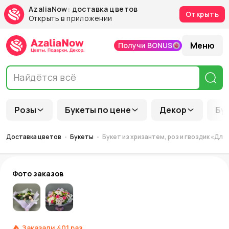
AzaliaNow: доставка цветов
Открыть
Открыть в приложении
Меню
Получи BONUS
Розы
Букеты по цене
Декор
Бу
Доставка цветов
Букеты
Букет из хризантем, роз и гвоздик «Дл
Фото заказов
Заказали
401
раз