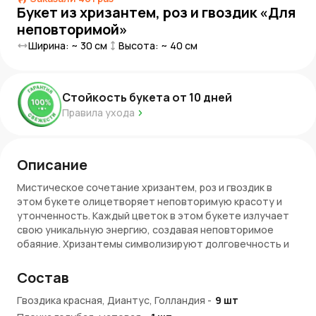
Букет из хризантем, роз и гвоздик «Для
неповторимой»
Ширина: ~
30
см
Высота: ~
40
см
Стойкость букета от
10
дней
Правила ухода
Описание
Мистическое сочетание хризантем, роз и гвоздик в
этом букете олицетворяет неповторимую красоту и
утонченность. Каждый цветок в этом букете излучает
свою уникальную энергию, создавая неповторимое
обаяние. Хризантемы символизируют долговечность и
благополучие, розы выражают страсть и нежность, а
гвоздики добавляют нотку элегантности и
Состав
изысканности. Этот букет станет идеальным подарком
для особенного человека, который ценит красоту и
Гвоздика красная, Диантус, Голландия
-
9
шт
утонченность в каждой детали. Уместно вручить его