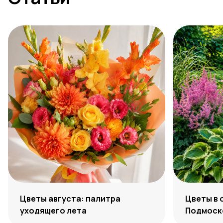
Цветы августа: палитра
Цветы в 
уходящего лета
Подмоско
максиму