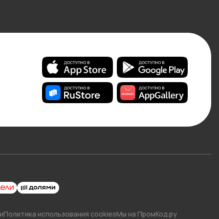
и
Политика использования cookies
Мы на ПромКод.ру