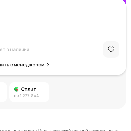
ет в наличии
пить с менеджером
Сплит
по
1 277 ₽
x4
же известна как «Мадагаскарский красный дракон» - из-за