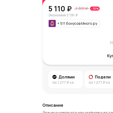
5 110 ₽
7 301 ₽
-
30
%
Экономия
2 191 ₽
+
511
бонусов
Много.ру
Н
Ку
Долями
Подели
по
1 277 ₽
x4
по
1 277 ₽
x4
Описание
Драцена маргината или окаймленная так