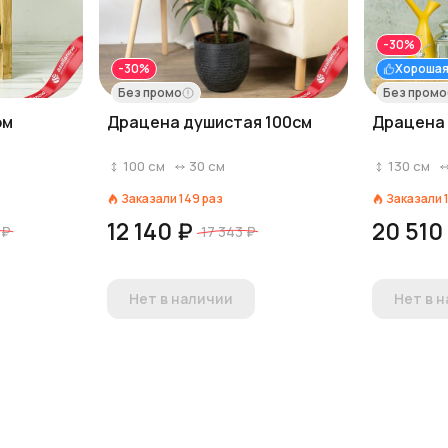
-30%
-30%
Хорошая
Без промо
Без промо
ом
Драцена душистая 100см
Драцена
100
см
30
см
130
см
Заказали
149
раз
Заказали
12 140 ₽
20 510
 ₽
17 343 ₽
Нет в наличии
Нет в 