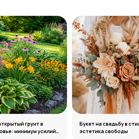
открытый грунт в
Букет на свадьбу в сти
вье: минимум усилий,
эстетика свободы
м декоративности