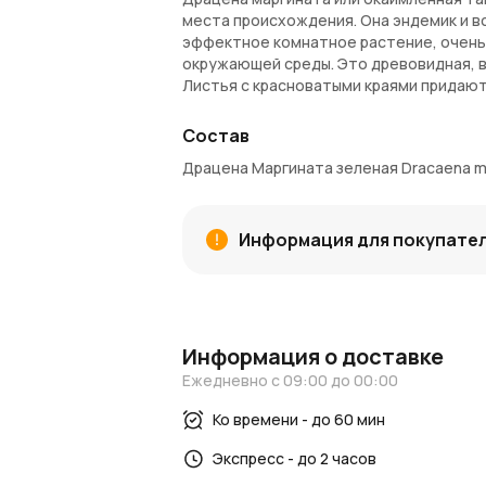
места происхождения. Она эндемик и в
эффектное комнатное растение, очень 
окружающей среды. Это древовидная, в
Листья с красноватыми краями придают
Драцена эта любит тепло и хорошо себ
она перестает развиваться и расти, а 
Состав
минимум внимания.
Драцена Маргината зеленая Dracaena ma
Внимание!
Комнатные растения доступн
может потребоваться до 2-х недель. В
Информация для покупате
транспортировочное кашпо. Каждый экз
будет отличаться от изображения на с
Информация о доставке
Ежедневно с 09:00 до 00:00
Ко времени - до 60 мин
Экспресс - до 2 часов