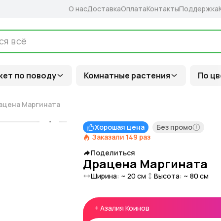
О нас
Доставка
Оплата
Контакты
Поддержка
кет по поводу
Комнатные растения
По цв
ацена Маргината
Хорошая цена
Без промо
Заказали
149
раз
Поделиться
Драцена Маргината
Ширина: ~
20
см
Высота: ~
80
см
+
Азалия Коинов