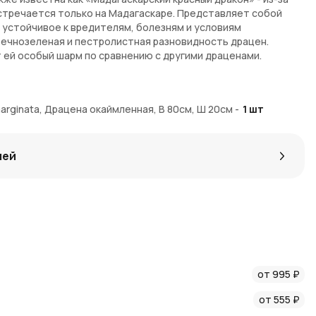
стречается только на Мадагаскаре. Представляет собой
устойчивое к вредителям, болезням и условиям
ечнозеленая и пестролистная разновидность драцен.
 ей особый шарм по сравнению с другими драценами.
я чувствует в температурном режиме +20-25 °С. При +16°С
при +12°С погибает. В остальном это растение требует к себе
rginata, Драцена окаймленная, В 80см, Ш 20см
-
1
шт
ы по предзаказу. На доставку некоторых экземпляров
 комплект поставки входят растение, земля и
лей
емпляр - живой уникальный организм, поэтому он всегда
айте.
от 995 ₽
от 555 ₽