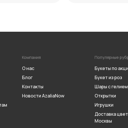
Компания
Популярные руб
О нас
Букеты по акц
Блог
Букет из роз
Контакты
Шары с гелием
Новости AzaliaNow
Открытки
там
Игрушки
Доставка цвет
Москвы