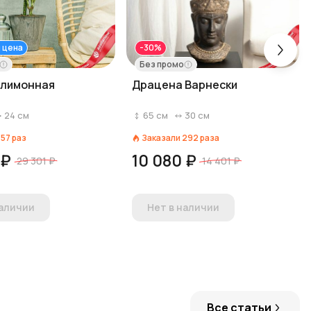
 цена
-30%
Без промо
 лимонная
Драцена Варнески
24
см
65
см
30
см
157
раз
Заказали
292
раза
 ₽
10 080 ₽
29 301 ₽
14 401 ₽
наличии
Нет в наличии
Все статьи