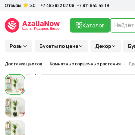
Отзывы
5.0
+7 495 822 07 09
+7 911 945 48 19
Каталог
Розы
Букеты по цене
Декор
Бу
Доставка цветов
Комнатные горшечные растения
Др