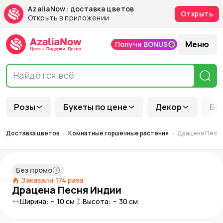
AzaliaNow: доставка цветов
Открыть
Открыть в приложении
Меню
Получи BONUS
Розы
Букеты по цене
Декор
Бу
Доставка цветов
Комнатные горшечные растения
Драцена Песня
Без промо
Заказали
174
раза
Драцена Песня Индии
Ширина: ~
10
см
Высота: ~
30
см