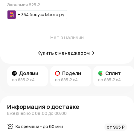
Экономия
625 ₽
+
354
бонуса
Много.ру
Нет в наличии
Купить с менеджером
Долями
Подели
Сплит
по
885 ₽
x4
по
885 ₽
x4
по
885 ₽
x4
Информация о доставке
Ежедневно с 09:00 до 00:00
Ко времени - до 60 мин
от 995 ₽