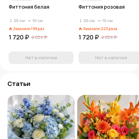
Фиттония белая
Фиттония розовая
20
см
10
см
20
см
10
см
Заказали
198
раз
Заказали
223
раза
1 720 ₽
1 720 ₽
2 024 ₽
2 024 ₽
Нет в наличии
Нет в наличии
Статьи