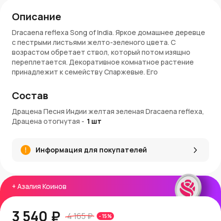
Описание
Dracaena reflexa Song of India. Яркое домашнее деревце
с пестрыми листьями желто-зеленого цвета. С
возрастом обретает ствол, который потом изящно
переплетается. Декоративное комнатное растение
принадлежит к семейству Спаржевые. Его
особенностью является высокая декоративность
листьев. Драцена Песня Индии любит тепло и
Состав
влажность, поэтому ее рекомендуется размещать в
помещениях с температурой воздуха не ниже +18
Драцена Песня Индии желтая зеленая Dracaena reflexa,
градусов и регулярно опрыскивать водой.
Драцена отогнутая
-
1
шт
Внимание!
Комнатные растения доступны по
Информация для покупателей
предзаказу. На доставку некоторых экземпляров может
потребоваться до 2-х недель. В комплект поставки
входят растение, земля и транспортировочное кашпо.
Каждый экземпляр - живой уникальный организм,
+
Азалия Коинов
поэтому он всегда будет отличаться от изображения
на сайте.
3 540 ₽
4 165 ₽
-
15
%