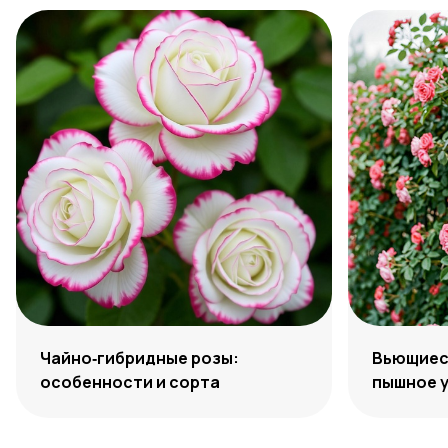
Чайно‑гибридные розы:
Вьющиеся
особенности и сорта
пышное 