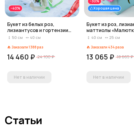
-30%
-40%
Хорошая цена
Букет из белых роз,
Букет из роз, лизиа
лизиантусов и гортензии
маттиолы «Малютк
«Белоснежный»
50
см
40
см
40
см
25
см
Заказали
1388
раз
Заказали
434
раза
14 460 ₽
13 065 ₽
24 100 ₽
18 665 ₽
Нет в наличии
Нет в наличии
Статьи