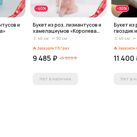
-40%
-30%
нтусов и
Букет из роз, лизиантусов и
Букет из 
а»
хамелациумов «Королева
гвоздик 
вдохновения»
«Пионови
40
см
30
см
40
см
Заказали
1157
раз
Заказали
9 485 ₽
11 400
15 809 ₽
Нет в наличии
Нет в 