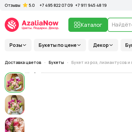
Отзывы
5.0
+7 495 822 07 09
+7 911 945 48 19
Каталог
Розы
Букеты по цене
Декор
Бу
Доставка цветов
Букеты
Букет из роз, лизиантусов 