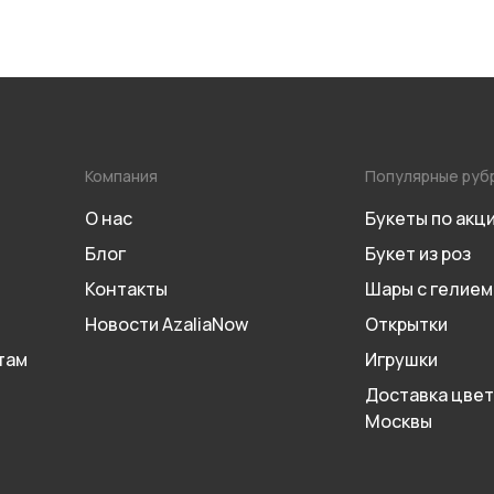
Компания
Популярные руб
О нас
Букеты по акц
Блог
Букет из роз
Контакты
Шары с гелием
Новости AzaliaNow
Открытки
там
Игрушки
Доставка цвет
Москвы