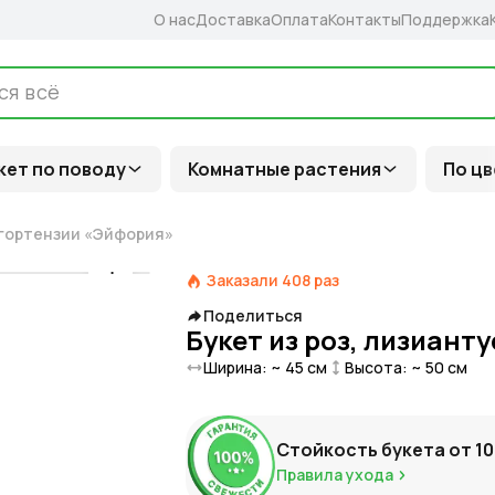
О нас
Доставка
Оплата
Контакты
Поддержка
кет по поводу
Комнатные растения
По цв
и гортензии «Эйфория»
Заказали
408
раз
Поделиться
Букет из роз, лизиант
Ширина: ~
45
см
Высота: ~
50
см
Стойкость букета от
10
Правила ухода