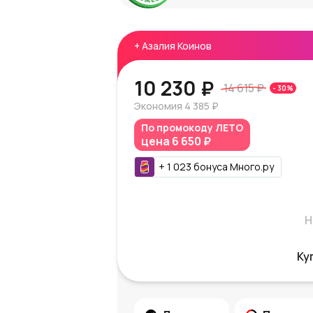
+
Азалия Коинов
10 230 ₽
14 615 ₽
-
30
%
Экономия
4 385 ₽
По промокоду
ЛЕТО
цена
6 650 ₽
+
1 023
бонуса
Много.ру
Н
Ку