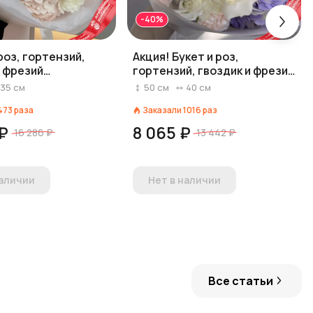
-40%
роз, гортензий,
Акция! Букет и роз,
и фрезий
гортензий, гвоздик и фрезии
дный зефир»
«Приятный момент»
35
см
50
см
40
см
473
раза
Заказали
1016
раз
 ₽
8 065 ₽
16 286 ₽
13 442 ₽
наличии
Нет в наличии
Все статьи