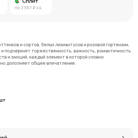
Сплит
по
2 557 ₽
x4
ттенков и сортов, белых лизиантусов и розовой гортензии,
 и подчеркнет торжественность, важность, романтичность
тв и эмоций, каждый элемент в которой словно
чно дополняет общее впечатление.
 любовь и страсть, составляют основу букета. Их нежный
 никого не оставят равнодушным.
стные как эустомы, добавляют композиции романтики и
шт
верность, преданность и чистоту чувств.
и привносит ощущение праздника и веселья. Этот цветок
ренностью и надеждой.
которая становится контрастным фоном и подчеркивает
3
шт
лей