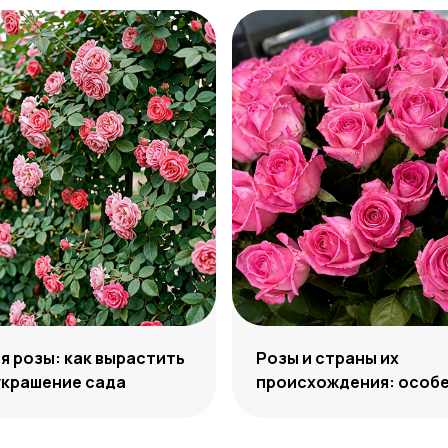
 розы: как вырастить
Розы и страны их
украшение сада
происхождения: особе
отличия