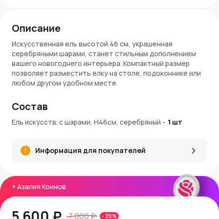
Описание
Искусственная ель высотой 46 см, украшенная
серебряными шарами, станет стильным дополнением
вашего новогоднего интерьера. Компактный размер
позволяет разместить елку на столе, подоконнике или
любом другом удобном месте.
Характеристики
Состав
Высота:
46 см.
Ель искусств. с шарами, H46см, серебряный
-
1
шт
Цвет:
Серебряный.
Украшения:
Встроенные декоративные шары.
Основание:
Упаковано в натуральный мешковинный
Информация для покупателей
чехол.
Материал:
PVC.
Преимущества
+
Азалия Коинов
Готовый декор:
Не требует дополнительных
украшений.
5 600 ₽
7 000 ₽
-
20
%
Компактность:
Идеально подходит для небольших