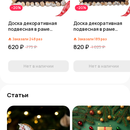
-20%
-20%
Доска декоративная
Доска декоративная
подвесная в раме
подвесная в раме
(дерево), H24х36х1,8см
(дерево), H29х41х1,8см
Заказали
248
раз
Заказали
189
раз
620 ₽
820 ₽
775 ₽
1 025 ₽
Нет в наличии
Нет в наличии
Статьи