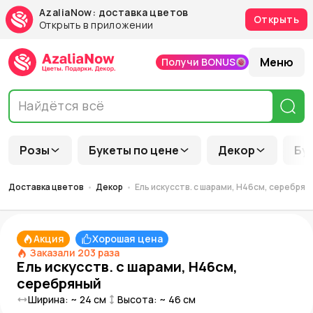
AzaliaNow: доставка цветов
Открыть
Открыть в приложении
Меню
Получи BONUS
Розы
Букеты по цене
Декор
Бу
Доставка цветов
Декор
Ель искусств. с шарами, H46см, серебрян
Акция
Хорошая цена
Заказали
203
раза
Ель искусств. с шарами, H46см,
серебряный
Ширина: ~
24
см
Высота: ~
46
см