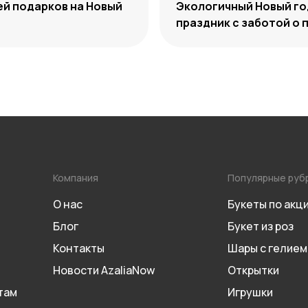
ей подарков на Новый
Экологичный Новый го
праздник с заботой о 
Компания
Популярные руб
О нас
Букеты по акц
Блог
Букет из роз
Контакты
Шары с гелием
Новости AzaliaNow
Открытки
там
Игрушки