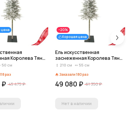
 цена
-20%
Хорошая цена
сственная
Ель искусственная
ная Королева Тянь
заснеженная Королева Тянь
, 1,8м, белый
Шаня (PE), 2,1м, белый
50
см
210
см
55
см
318
раз
Заказали
180
раз
 ₽
49 080 ₽
45 475 ₽
61 350 ₽
наличии
Нет в наличии