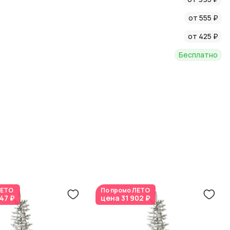
еклянными или пластиковыми игрушками в серебристо-
от 555 ₽
мех или ленты для завершения образа.
от 425 ₽
Бесплатно
о праздничного интерьера, создавая атмосферу уюта и
, венки, сваги, гирлянды > Ветки
 Вес: 22; Материал: Пластик; Страна: РОССИЯ; Высота: 240;
ый год, Ели 240см
ЕТО
По промо
ЛЕТО
47 ₽
цена
31 902 ₽