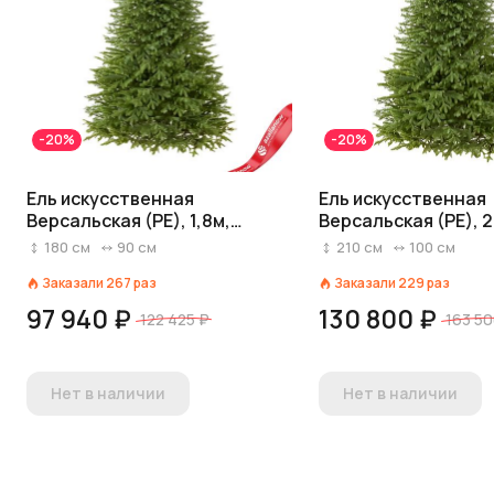
-20%
-20%
Ель искусственная
Ель искусственная
Версальская (PE), 1,8м,
Версальская (PE), 2
зеленый
зеленый
180
см
90
см
210
см
100
см
Заказали
267
раз
Заказали
229
раз
97 940 ₽
130 800 ₽
122 425 ₽
163 50
Нет в наличии
Нет в наличии