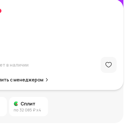
%
ет в наличии
пить с менеджером
Сплит
по
32 085 ₽
x4