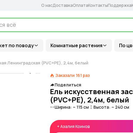
О нас
Доставка
Оплата
Контакты
Поддержка
кет по поводу
Комнатные растения
По цв
ая Ленинградская (PVC+PE), 2,4м, белый
Заказали
161
раз
Поделиться
Ель искусственная за
(PVC+PE), 2,4м, белый
Ширина: ~
115
см
Высота: ~
240
см
+
Азалия Коинов