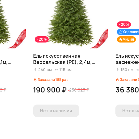
-20%
Хорошая
-20%
Акция
Ель искусственная
Ель иску
,1м,
Версальская (PE), 2,4м,
заснежен
зеленый
Шаня (PE)
240
см
115
см
180
см
Заказали
185
раз
Заказали
190 900 ₽
36 380
0 ₽
238 625 ₽
Нет в наличии
Нет в 