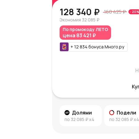
128 340 ₽
160 425 ₽
-
20
Экономия
32 085 ₽
По промокоду
ЛЕТО
цена
83 421 ₽
+
12 834
бонуса
Много.ру
Н
Ку
Долями
Подели
по
32 085 ₽
x4
по
32 085 ₽
x4