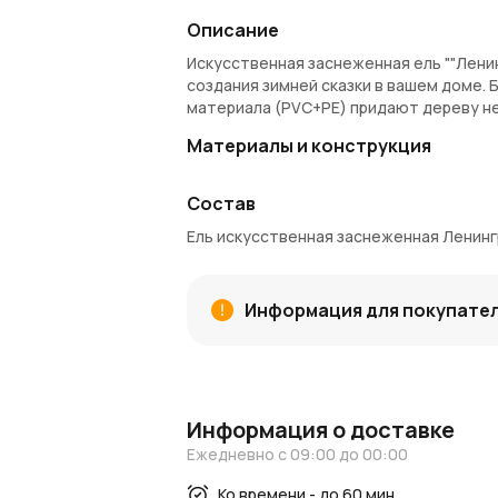
Описание
Искусственная заснеженная ель ""Ленин
создания зимней сказки в вашем доме.
материала (PVC+PE) придают дереву н
Материалы и конструкция
Хвоя:
Выполнена из сочетания матер
Состав
объёма.
Снежное покрытие:
Мягкий, равном
Ель искусственная заснеженная Ленингр
зимнего утра.
Каркас:
Прочная металлическая кон
Преимущества
Информация для покупате
Реалистичность:
Текстура ветвей 
Простота в использовании:
Быстро 
Долговечность:
Высококачественны
Экологичность:
Экономит ресурсы п
Информация о доставке
Рекомендации по украшению
Ежедневно с 09:00 до 00:00
Гирлянды:
Используйте холодный ил
Ко времени - до 60 мин