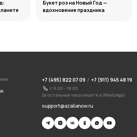
д:
Букет роз на Новый Год —
планете
вдохновение праздника
рики
+7 (495) 822 07 09
/
+7 (911) 945 48 19
с 9:00 - 18:00
ии
(в остальные часы пишите в WhatsApp)
support@azalianow.ru