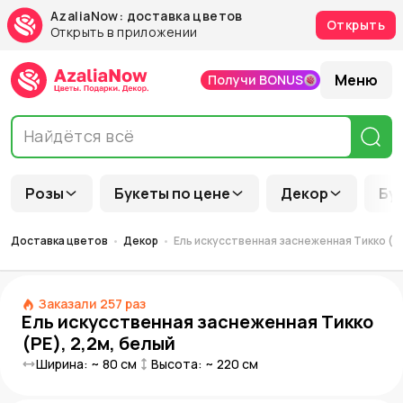
AzaliaNow: доставка цветов
Открыть
Открыть в приложении
Меню
Получи BONUS
Розы
Букеты по цене
Декор
Бу
Доставка цветов
Декор
Ель искусственная заснеженная Тикко (PE
Заказали
257
раз
Ель искусственная заснеженная Тикко
(PE), 2,2м, белый
Ширина: ~
80
см
Высота: ~
220
см