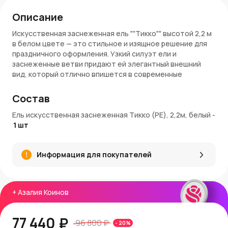
Описание
Искусственная заснеженная ель ""Тикко"" высотой 2,2 м
в белом цвете — это стильное и изящное решение для
праздничного оформления. Узкий силуэт ели и
заснеженные ветви придают ей элегантный внешний
вид, который отлично впишется в современные
интерьеры. ""Тикко"" станет украшением любого
пространства и создаст атмосферу зимнего уюта.
Состав
Материалы и качество
Ель искусственная заснеженная Тикко (PE), 2,2м, белый
-
1
шт
Ель изготовлена из высококачественного PE-материала,
что обеспечивает её реалистичный вид и
долговечность. Заснеженные ветви имитируют
Информация для покупателей
натуральный снег, устойчивый к осыпанию. Прочная
металлическая подставка гарантирует устойчивость и
лёгкость сборки.
+
Азалия Коинов
Применение в интерьере
Ель ""Тикко"" идеально подходит для узких помещений,
77 440 ₽
96 800 ₽
-
20
%
где требуется компактное, но эффектное украшение.