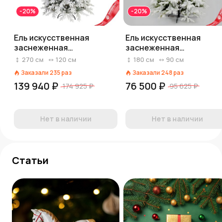
-20%
-20%
Ель искусственная
Ель искусственная
заснеженная
заснеженная
Кремлевская (PVC+PE),
Ленинградская (PVC+PE
270
см
120
см
180
см
90
см
2,7м, белый
1,8м, белый
Заказали
235
раз
Заказали
248
раз
139 940 ₽
76 500 ₽
174 925 ₽
95 625 ₽
Нет в наличии
Нет в наличии
Статьи