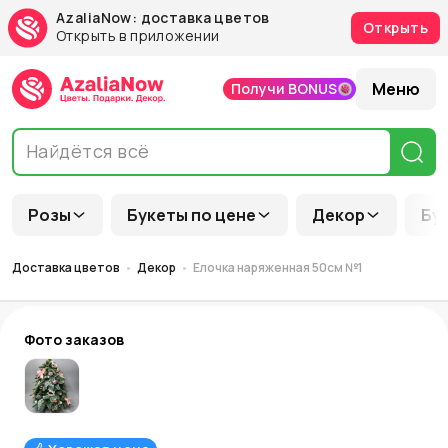
AzaliaNow: доставка цветов
Открыть
Открыть в приложении
Меню
Получи BONUS
Розы
Букеты по цене
Декор
Бу
Доставка цветов
Декор
Елочка наряженная 50см №1
Фото заказов