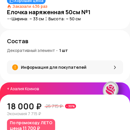
Хорошая цена
Заказали
436
раз
Елочка наряженная 50см №1
Ширина: ~
33
см
Высота: ~
50
см
Состав
Декоративный элемент
-
1
шт
Информация для покупателей
+
Азалия Коинов
18 000 ₽
25 715 ₽
-
30
%
Экономия
7 715 ₽
По промокоду
ЛЕТО
цена
11 700 ₽