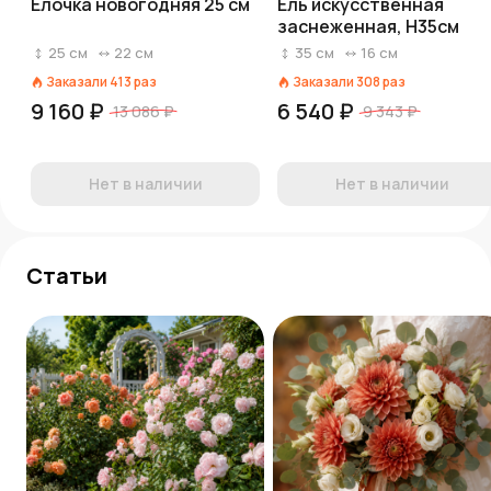
Елочка новогодняя 25 см
Ель искусственная
заснеженная, H35см
25
см
22
см
35
см
16
см
Заказали
413
раз
Заказали
308
раз
9 160 ₽
6 540 ₽
13 086 ₽
9 343 ₽
Нет в наличии
Нет в наличии
Статьи