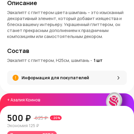
Описание
Эвкалипт с глиттером цвета шампань – это изысканный
декоративный элемент, который добавит изящества и
блеска вашему интерьеру. Украшенный глиттером, он
станет прекрасным дополнением к праздничным
композициям или самостоятельным декором.
Характеристики:
Состав
Высота
: 25 см
Эвкалипт с глиттером, H25см, шампань
-
1
шт
Цвет
: Шампань с глиттером
Материал
: Пластик с блестящим покрытием
Информация для покупателей
Преимущества:
Элегантный цвет и блеск создают праздничное
настроение.
+
Азалия Коинов
Легкий материал позволяет использовать ветку в
различных композициях.
Универсальность: подходит для декора елки, венков,
500 ₽
625 ₽
-
20
%
букетов.
Экономия
125 ₽
Идеи применения: