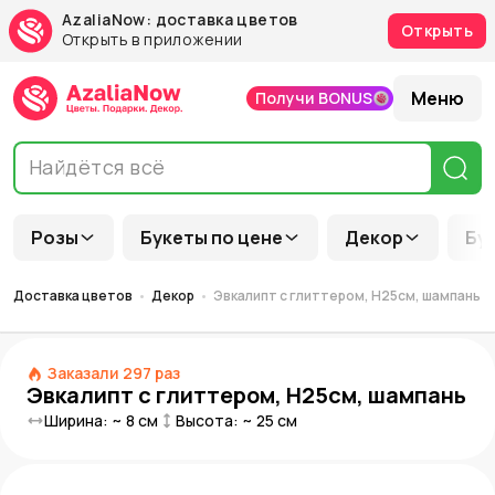
AzaliaNow: доставка цветов
Открыть
Открыть в приложении
Меню
Получи BONUS
Розы
Букеты по цене
Декор
Бу
Доставка цветов
Декор
Эвкалипт с глиттером, H25см, шампань
Заказали
297
раз
Эвкалипт с глиттером, H25см, шампань
Ширина: ~
8
см
Высота: ~
25
см