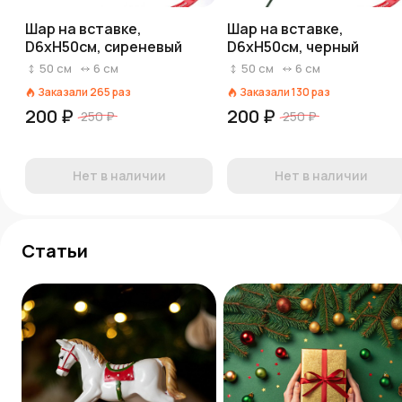
Шар на вставке,
Шар на вставке,
D6xH50см, сиреневый
D6xH50см, черный
50
см
6
см
50
см
6
см
Заказали
265
раз
Заказали
130
раз
200 ₽
200 ₽
250 ₽
250 ₽
Нет в наличии
Нет в наличии
Статьи