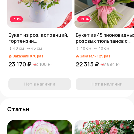
-30%
-20%
Букет из роз, астранций,
Букет из 45 пионовидны
гортензии
розовых тюльпанов с
«Элегантность»
лентой, Голландия
40
см
45
см
40
см
40
см
Заказали
870
раз
Заказали
129
раз
23 170 ₽
22 315 ₽
33 100 ₽
27 894 ₽
Нет в наличии
Нет в наличии
Статьи