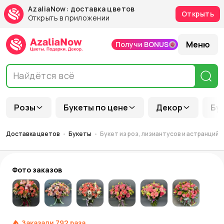
AzaliaNow: доставка цветов
Открыть
Открыть в приложении
Меню
Получи BONUS
Розы
Букеты по цене
Декор
Бу
Доставка цветов
Букеты
Букет из роз, лизиантусов и астранций 
Фото заказов
Заказали
792
раза