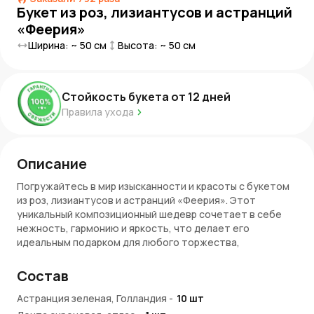
Букет из роз, лизиантусов и астранций
«Феерия»
Ширина: ~
50
см
Высота: ~
50
см
Стойкость букета от
12
дней
Правила ухода
Описание
Погружайтесь в мир изысканности и красоты с букетом
из роз, лизиантусов и астранций «Феерия». Этот
уникальный композиционный шедевр сочетает в себе
нежность, гармонию и яркость, что делает его
идеальным подарком для любого торжества,
официального мероприятия или романтического вечера.
Состав
Краски и эмоции
Астранция зеленая, Голландия
-
10
шт
Потрясающий букет «Феерия» интересно сочетает в