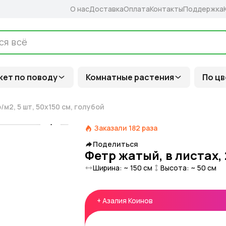
О нас
Доставка
Оплата
Контакты
Поддержка
кет по поводу
Комнатные растения
По цв
/м2, 5 шт, 50х150 см, голубой
Заказали
182
раза
Поделиться
Фетр жатый, в листах, 
Ширина: ~
150
см
Высота: ~
50
см
+
Азалия Коинов