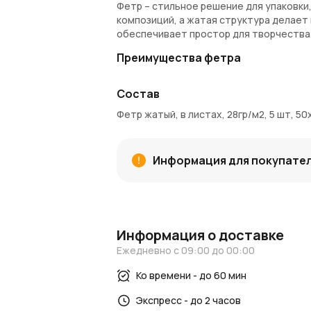
Фетр – стильное решение для упаковки
композиций, а жатая структура делает
обеспечивает простор для творчества
Преимущества фетра
Легкая плотность 28 г/м² для удобст
Состав
Формат 50х150 см подходит для мас
В наборе 5 листов – оптимальный ко
Фетр жатый, в листах, 28гр/м2, 5 шт, 50
Жатая фактура придает материалу 
Голубой оттенок ассоциируется со 
Материал легко режется и не осыпае
Информация для покупате
Универсален для флористов, декора
Артикул: P.PFZ-131
Купить с доставкой
Такой фетр можно купить на AzaliaNow 
Информация о доставке
начисляются
Азалия Коины
, позволяю
Ежедневно с 09:00 до 00:00
Узнать больше
Ко времени - до 60 мин
Интересные идеи и новые решения най
Экспресс - до 2 часов