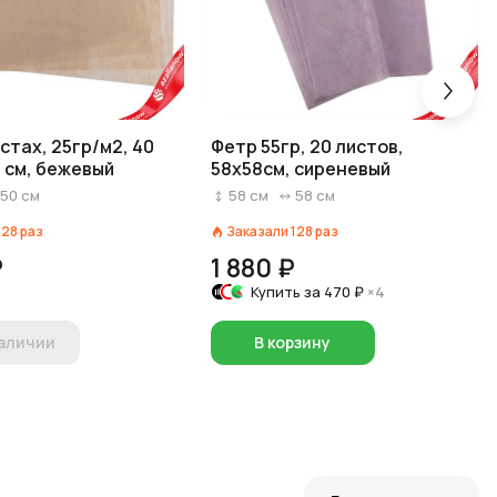
стах, 25гр/м2, 40
Фетр 55гр, 20 листов,
0 см, бежевый
58х58см, сиреневый
50
см
58
см
58
см
128
раз
Заказали
128
раз
₽
1 880 ₽
Купить за
470 ₽
×4
наличии
В корзину