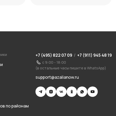
уместного выбора
рики
+7 (495) 822 07 09
/
+7 (911) 945 48 19
с 9:00 - 18:00
ии
(в остальные часы пишите в WhatsApp)
support@azalianow.ru
ов по районам