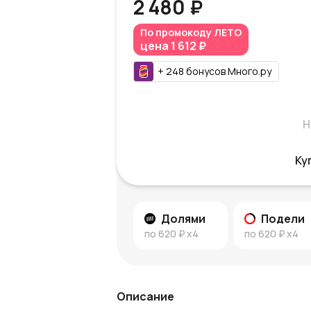
2 480 ₽
По промокоду
ЛЕТО
цена
1 612 ₽
+
248
бонусов
Много.ру
Н
Ку
Долями
Подели
по
620 ₽
x4
по
620 ₽
x4
Описание