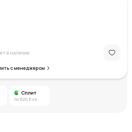
ет в наличии
пить с менеджером
Сплит
по
620 ₽
x4