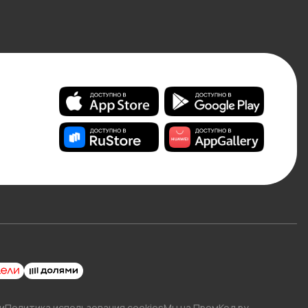
и
Политика использования cookies
Мы на ПромКод.ру