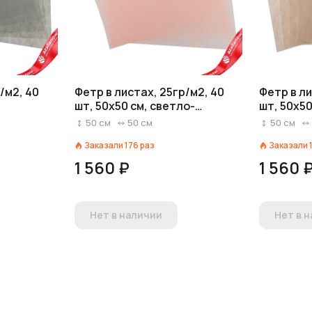
/м2, 40
Фетр в листах, 25гр/м2, 40
Фетр в ли
шт, 50х50 см, светло-
шт, 50х5
розовый
50
см
50
см
50
см
Заказали
176
раз
Заказали
1 560 ₽
1 560 
Нет в наличии
Нет в 