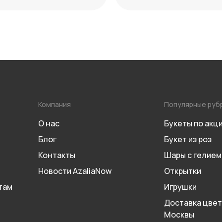
сочетаний
Компания
Популярные руб
О нас
Букеты по акц
Блог
Букет из роз
Контакты
Шары с гелием
Новости AzaliaNow
Открытки
там
Игрушки
Доставка цвет
Москвы