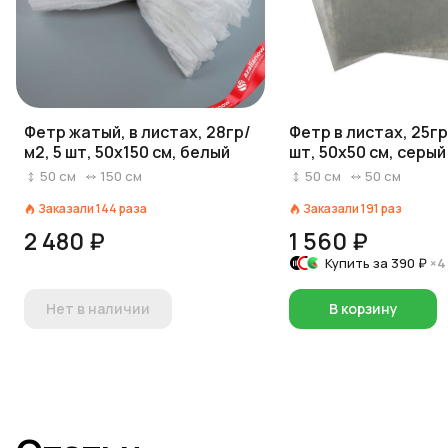
Фетр жатый, в листах, 28гр/
Фетр в листах, 25гр
м2, 5 шт, 50х150 см, белый
шт, 50х50 см, серый
50
см
150
см
50
см
50
см
Заказали
144
раза
Заказали
191
раз
2 480 ₽
1 560 ₽
Купить за
390 ₽
×4
Нет в наличии
В корзину