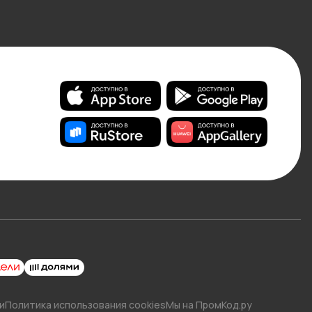
и
Политика использования cookies
Мы на ПромКод.ру