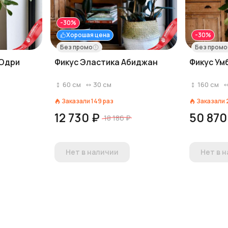
-30%
Хорошая цена
-30%
Без промо
Без промо
 Одри
Фикус Эластика Абиджан
Фикус Ум
60
см
30
см
160
см
Заказали
149
раз
Заказали
12 730 ₽
50 870
18 186 ₽
Нет в наличии
Нет в 