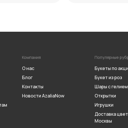
Компания
Популярные руб
О нас
Букеты по акц
Блог
Букет из роз
Контакты
Шары с гелием
Новости AzaliaNow
Открытки
там
Игрушки
Доставка цвет
Москвы