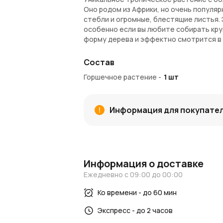
Оно родом из Африки, но очень популяр
стебли и огромные, блестящие листья.
особенно если вы любите собирать кру
форму дерева и эффектно смотрится в
Растение предпочитает влагу, и можно 
Состав
света, но не прямых солнечных лучей. 
также следить за тем, чтобы растение
Горшечное растение
-
1
шт
животных.
Размер - Ш34см x В180см. Растение по
Информация для покупате
Доставка растений высотой более 12
рассчитывается согласно тарифам комп
транспортировки необходимо связатьс
Внимание!
Комнатные растения доступн
Информация о доставке
может потребоваться до 2-х недель. В
Ежедневно с 09:00 до 00:00
транспортировочное кашпо. Каждый экз
будет отличаться от изображения на с
Ко времени - до 60 мин
Экспресс - до 2 часов