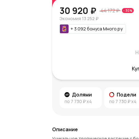
30 920 ₽
44 172 ₽
-
30
%
Экономия
13 252 ₽
+
3 092
бонуса
Много.ру
Н
Ку
Долями
Подели
по
7 730 ₽
x4
по
7 730 ₽
x4
Описание
Уникальное тропическое растение с б