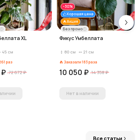
-30%
Хорошая цена
Акция
Без промо
беллата XL
Фикус Умбеллата
45
см
80
см
21
см
261
раз
Заказали
183
раза
 ₽
10 050 ₽
72 672 ₽
14 358 ₽
наличии
Нет в наличии
Все статьи