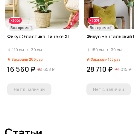
-30%
-30%
Без промо
Без промо
Фикус Эластика Тинеке XL
Фикус Бенгальский
110
см
30
см
150
см
30
см
Заказали
266
раз
Заказали
135
раз
16 560 ₽
28 710 ₽
23 658 ₽
41 015 ₽
Нет в наличии
Нет в наличии
Статьи