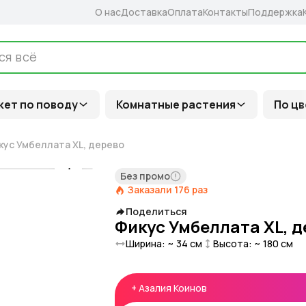
О нас
Доставка
Оплата
Контакты
Поддержка
кет по поводу
Комнатные растения
По цв
кус Умбеллата XL, дерево
Без промо
Заказали
176
раз
Поделиться
Фикус Умбеллата XL, 
Ширина: ~
34
см
Высота: ~
180
см
+
Азалия Коинов