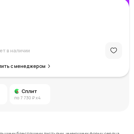
ет в наличии
пить с менеджером
Сплит
по
7 730 ₽
x4
ольшими блестящими листьями, имеющими форму сердца.