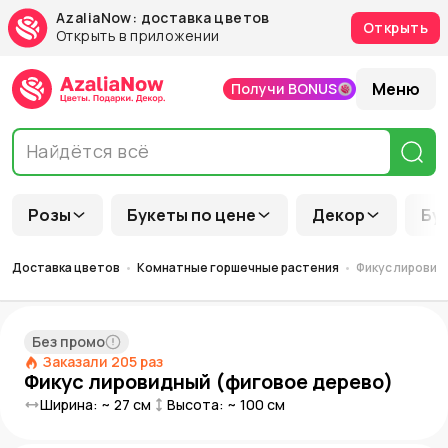
AzaliaNow: доставка цветов
Открыть
Открыть в приложении
Меню
Получи BONUS
Розы
Букеты по цене
Декор
Бу
Доставка цветов
Комнатные горшечные растения
Фикус лировид
Без промо
Заказали
205
раз
Фикус лировидный (фиговое дерево)
Ширина: ~
27
см
Высота: ~
100
см