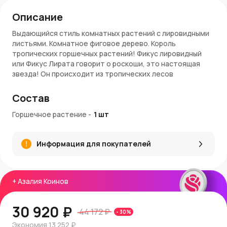
Описание
Выдающийся стиль комнатных растений с лировидными
листьями. Комнатное фиговое дерево. Король
тропических горшечных растений! Фикус лировидный
или Фикус Лирата говорит о роскоши, это настоящая
звезда! Он происходит из тропических лесов
Центральной и Западной Африки и давно стал
фаворитом для тех, кто любит покупать комнатные
Состав
растения в качестве привлекательного центрального
элемента.
Горшечное растение
-
1
шт
Уход за фикусом простой. Он предпочитает хорошо
освещенные места и теплую температуру, не любит
Информация для покупателей
холода или сквозняков, лишней влаги, требует
опрыскивания. Этот фикус идеально подходит для
гостиных, спален, кухонь, кабинетов и даже ванных
+
комнат.
Азалия Коинов
Внимание! Растение может быть токсичным для кошек и
30 920 ₽
собак. Размер - Ш27см х В100см.
44 172 ₽
-
30
%
Экономия
13 252 ₽