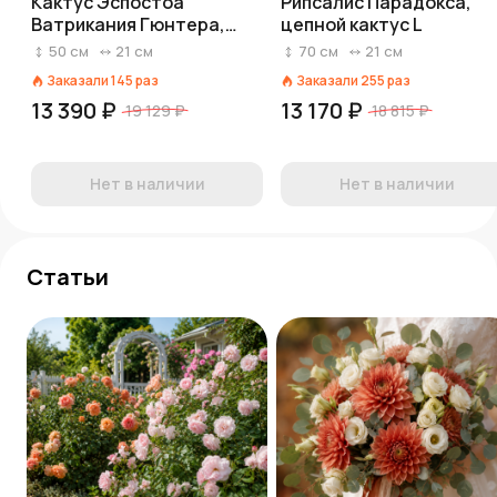
Кактус Эспостоа
Рипсалис Парадокса,
Ватрикания Гюнтера,
цепной кактус L
лисий хвост
50
см
21
см
70
см
21
см
Заказали
145
раз
Заказали
255
раз
13 390 ₽
13 170 ₽
19 129 ₽
18 815 ₽
Нет в наличии
Нет в наличии
Статьи