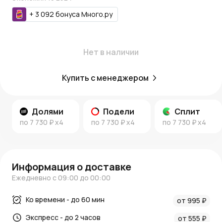
Внимание!
Комнатные растения доступны по
предзаказу. На доставку некоторых экземпляров может
+
3 092
бонуса
Много.ру
потребоваться до 2-х недель. В комплект поставки
входят растение, земля и транспортировочное кашпо.
Каждый экземпляр - живой уникальный организм,
Нет в наличии
поэтому он всегда будет отличаться от изображения
на сайте.
Купить с менеджером
Долями
Подели
Сплит
по
7 730 ₽
x4
по
7 730 ₽
x4
по
7 730 ₽
x4
Информация о доставке
Ежедневно с 09:00 до 00:00
Ко времени - до 60 мин
от 995 ₽
Экспресс - до 2 часов
от 555 ₽