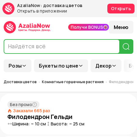
AzaliaNow: доставка цветов
Открыть
Открыть в приложении
Меню
Получи BONUS
Розы
Букеты по цене
Декор
Бу
Доставка цветов
Комнатные горшечные растения
Филодендрон 
Без промо
Заказали
665
раз
Филодендрон Гельди
Ширина: ~
10
см
Высота: ~
25
см