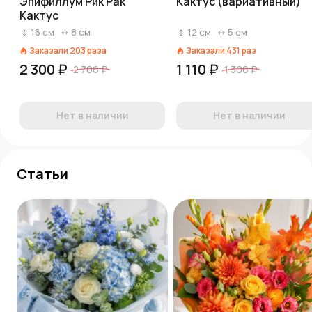
Эпифиллум Рик Рак
Кактус (вариативный)
Кактус
16
см
8
см
12
см
5
см
Заказали
203
раза
Заказали
431
раз
2 300 ₽
1 110 ₽
2 706 ₽
1 306 ₽
Нет в наличии
Нет в наличии
Статьи