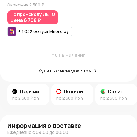
самостоятельный декоративный элемент или в
Экономия
2 580 ₽
сочетании с другими игрушками для создания
По промокоду
ЛЕТО
тематических композиций.
цена
6 708 ₽
Преимущества
+
1 032
бонуса
Много.ру
Высококачественное стекло:
Обеспечивает
долговечность и изысканный вид.
Ручная роспись:
Каждый медвежонок уникален.
Нет в наличии
Яркий дизайн:
Зеленый шарф добавляет контраста и
праздничного настроения.
Универсальность:
Подходит для елок,
Купить с менеджером
декоративных композиций и подарков.
Идеи для использования
Долями
Подели
Сплит
Разместите украшение ""Мишка"" на елке в центральной
по
2 580 ₽
x4
по
2 580 ₽
x4
по
2 580 ₽
x4
части, чтобы подчеркнуть его детали. Используйте его
в декоре рождественского стола, разместив в вазе с
еловыми ветками и гирляндами. Такой милый
медвежонок станет прекрасным подарком для ваших
Информация о доставке
близких, сохраняя тепло праздника на долгие годы.
Ежедневно с 09:00 до 00:00
Новогодний декор > Аксессуары > Птички, бабочки,