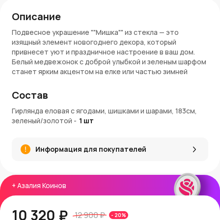
Описание
Подвесное украшение ""Мишка"" из стекла — это
изящный элемент новогоднего декора, который
привнесет уют и праздничное настроение в ваш дом.
Белый медвежонок с доброй улыбкой и зеленым шарфом
станет ярким акцентом на елке или частью зимней
композиции. Высота изделия составляет 13 см, что
делает его заметным и эффектным украшением.
Состав
Материалы и качество
Гирлянда еловая с ягодами, шишками и шарами, 183см,
зеленый/золотой
-
1
шт
Украшение выполнено из высококачественного стекла,
обеспечивающего долговечность и блеск. Ручная
роспись добавляет уникальности каждому экземпляру,
Информация для покупателей
а яркие краски и блестящие детали привлекают
внимание и создают атмосферу волшебства.
Применение в декоре
+
Азалия Коинов
""Мишка"" идеально подходит для украшения
рождественской елки, камина, окон или праздничных
10 320 ₽
12 900 ₽
-
20
%
венков. Украшение можно использовать как