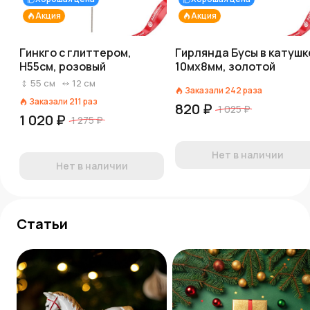
Акция
Акция
Гинкго с глиттером,
Гирлянда Бусы в катушк
H55см, розовый
10мх8мм, золотой
55
см
12
см
Заказали
242
раза
Заказали
211
раз
820 ₽
1 025 ₽
1 020 ₽
1 275 ₽
Нет в наличии
Нет в наличии
Статьи