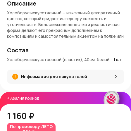
Описание
Хелеборус искусственный — изысканный декоративный
цветок, который придаст интерьеру свежесть и
утонченность. Белоснежные лепестки и реалистичная
форма делают его прекрасным дополнением к
композициям и самостоятельным акцентом на полке или
подоконнике. Искусственный хелеборус не требует
ухода, сохраняет привлекательность в любое время
Состав
года и подходит для украшения как дома, так и офиса.
Хелеборус искусственный (пластик), 40см, белый
-
1
шт
Преимущества
Реалистичная фактура и естественный оттенок
Информация для покупателей
лепестков.
Универсальная высота 40 см — удобно использовать
в вазах и декоративных кашпо.
Прочный материал, устойчивый к выцветанию и влаге.
+
Азалия Коинов
Подходит для оформления композиций с живыми и
искусственными растениями.
1 160 ₽
Долговечность и простота ухода без
необходимости полива и обрезки.
Артикул: L24517/WH
По промокоду
ЛЕТО