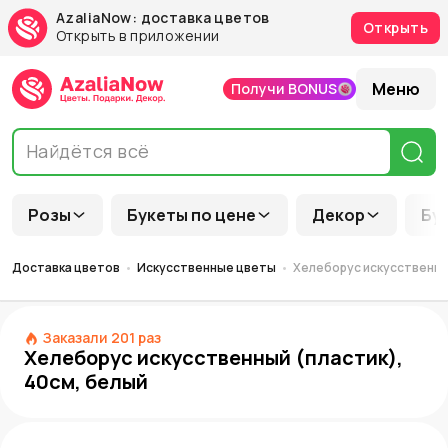
AzaliaNow: доставка цветов
Открыть
Открыть в приложении
Меню
Получи BONUS
Розы
Букеты по цене
Декор
Бу
Доставка цветов
Искусственные цветы
Хелеборус искусственный
Заказали
201
раз
Хелеборус искусственный (пластик),
40см, белый