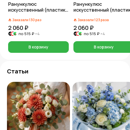
Ранункулюс
Ранункулюс
искусственный (пластик),
искусственный (пластик
73см, розовый
73см, кремовый
Заказали
130
раз
Заказали
123
раза
2 060 ₽
2 060 ₽
по
515 ₽
×4
по
515 ₽
×4
В корзину
В корзину
Статьи