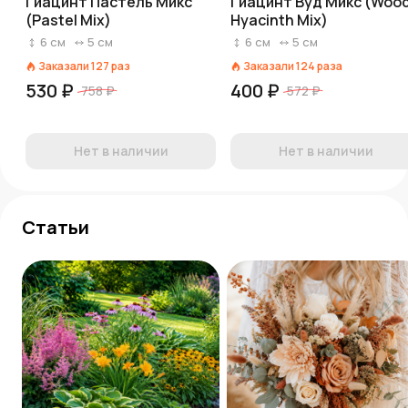
Гиацинт Пастель Микс
Гиацинт Вуд Микс (Woo
(Pastel Mix)
Hyacinth Mix)
6
см
5
см
6
см
5
см
Заказали
127
раз
Заказали
124
раза
530 ₽
400 ₽
758 ₽
572 ₽
Нет в наличии
Нет в наличии
Статьи