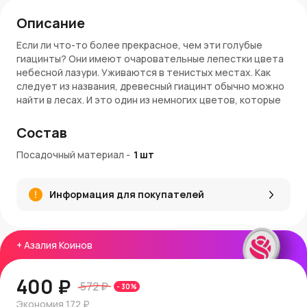
Описание
Если ли что-то более прекрасное, чем эти голубые
гиацинты? Они имеют очаровательные лепестки цвета
небесной лазури. Уживаются в тенистых местах. Как
следует из названия, древесный гиацинт обычно можно
найти в лесах. И это один из немногих цветов, которые
будут процветать в условиях почти полной тени.
Растения требуют небольшого ухода. После высадки
Состав
эти красавцы будут украшать ваш сад своими синими
цветами каждую весну!
Посадочный материал
-
1
шт
Внимание!
Садовые растения доступны по предзаказу.
Информация для покупателей
На доставку некоторых экземпляров может
потребоваться до 2-х недель. В комплект поставки
входит 1 луковица.
+
Азалия Коинов
400 ₽
572 ₽
-
30
%
Экономия
172 ₽