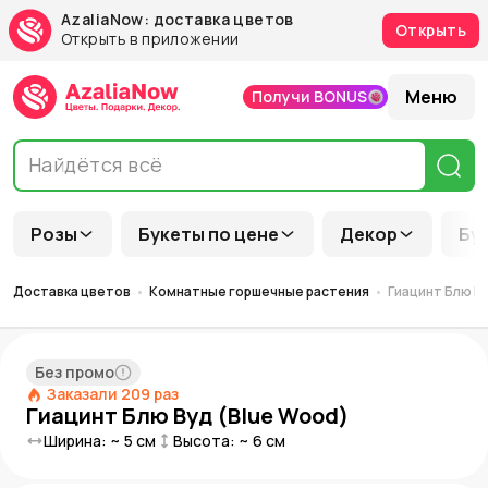
AzaliaNow: доставка цветов
Открыть
Открыть в приложении
Меню
Получи BONUS
Розы
Букеты по цене
Декор
Бу
Доставка цветов
Комнатные горшечные растения
Гиацинт Блю В
Без промо
Заказали
209
раз
Гиацинт Блю Вуд (Blue Wood)
Ширина: ~
5
см
Высота: ~
6
см