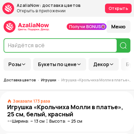
AzaliaNow: доставка цветов
Открыть
Открыть в приложении
Меню
Получи BONUS
Розы
Букеты по цене
Декор
Бу
Доставка цветов
Игрушки
Игрушка «Крольчиха Молли в платье», 2
Заказали
173
раза
Игрушка «Крольчиха Молли в платье»,
25 см, белый, красный
Ширина: ~
13
см
Высота: ~
25
см