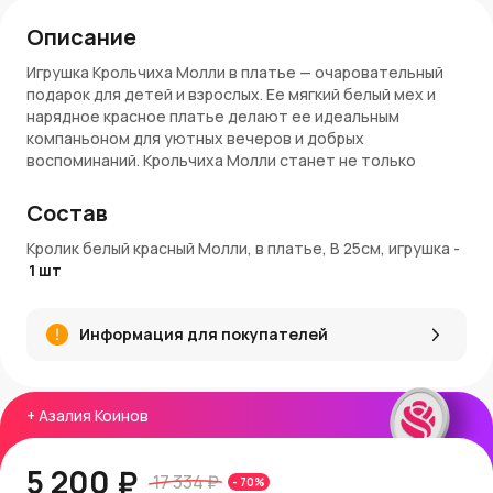
Описание
Игрушка Крольчиха Молли в платье — очаровательный
подарок для детей и взрослых. Ее мягкий белый мех и
нарядное красное платье делают ее идеальным
компаньоном для уютных вечеров и добрых
воспоминаний. Крольчиха Молли станет не только
игрушкой, но и стильным элементом декора детской
комнаты.
Состав
Преимущества:
Кролик белый красный Молли, в платье, В 25см, игрушка
-
1
шт
Мягкий и приятный на ощупь материал
Очаровательный дизайн с красным платьем
Отличный подарок для детей и коллекционеров
Информация для покупателей
Идеально подходит для украшения интерьера
Вы можете купить игрушку Крольчиха Молли в интернет-
магазине AzaliaNow. Наш магазин обеспечивает быструю
+
Азалия Коинов
доставку по Москве и Московской области. За каждую
покупку начисляются Азалия Коины, которые можно
использовать для получения скидок в дальнейшем.
5 200 ₽
17 334 ₽
-
70
%