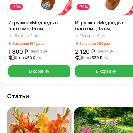
-70%
-70%
Игрушка «Медведь с
Игрушка «Медведь с
бантом», 15 см,
бантом», 15 см,
коричневый
коричневый, якоря
15
см
9
см
15
см
9
см
Заказали
184
раза
Заказали
298
раз
1 800 ₽
2 120 ₽
6 000 ₽
7 067 ₽
по
450 ₽
×4
по
530 ₽
×4
В корзину
В корзину
Статьи