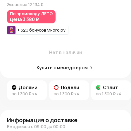
Читайте наш
блог о декоре и флористике
и следите за
Экономия
12 134 ₽
новостями AzaliaNow
, чтобы узнавать полезные советы
По промокоду
ЛЕТО
по декору и не пропускать выгодные предложения от
цена
3 380 ₽
AzaliaNow.
+
520
бонусов
Много.ру
Нет в наличии
Купить с менеджером
Долями
Подели
Сплит
по
1 300 ₽
x4
по
1 300 ₽
x4
по
1 300 ₽
x4
Информация о доставке
Ежедневно с 09:00 до 00:00