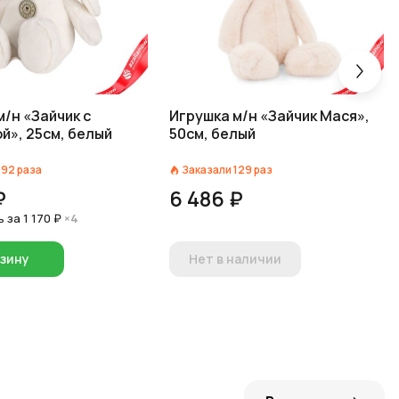
м/н «Зайчик с
Игрушка м/н «Зайчик Мася»,
й», 25см, белый
50см, белый
192
раза
Заказали
129
раз
₽
6 486 ₽
ь за
1 170 ₽
×4
рзину
Нет в наличии