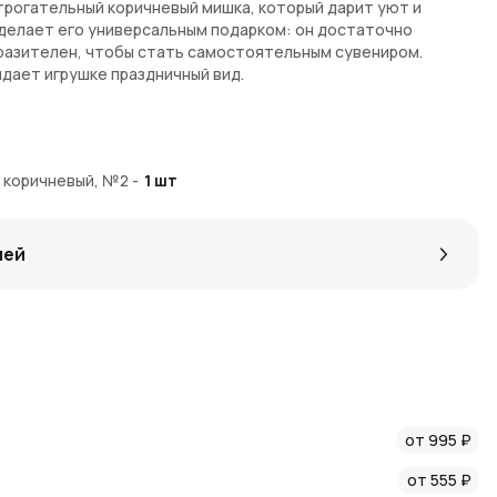
трогательный коричневый мишка, который дарит уют и
 делает его универсальным подарком: он достаточно
разителен, чтобы стать самостоятельным сувениром.
идает игрушке праздничный вид.
, коричневый, №2
-
1
шт
лей
или комплимент
жно в AzaliaNow с доставкой по Москве и Московской
ую упаковку и аккуратную доставку. За покупку начисляются
вать при следующих заказах.
от 995 ₽
е с AzaliaNow. Больше идей для подарков — в нашем
блоге
и
от 555 ₽