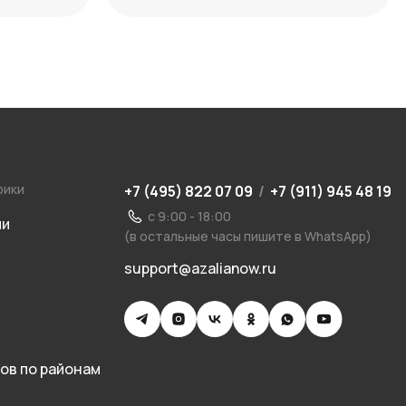
максимум декоративности
рики
+7 (495) 822 07 09
/
+7 (911) 945 48 19
с 9:00 - 18:00
ии
(в остальные часы пишите в WhatsApp)
support@azalianow.ru
ов по районам