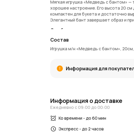
Мягкая игрушка «Медведь с бантом» — 
хорошее настроение. Его высота 20 см
компактен для букета и достаточно вы
Элегантный бант завершает образ и пр
Особенности:
Состав
Высота: 20 см
Цвет: коричневый
Игрушка м/н «Медведь с бантом», 20см
Мягкий, гипоаллергенный материал
Стильный декоративный бант
Безопасен для детей
Информация для покупате
Отличный подарок, элемент декора 
Артикул: 044044/8BR
Заказ и доставка:
Купить игрушку «Медведь с бантом» мо
Информация о доставке
области. AzaliaNow гарантирует бережн
Ежедневно с 09:00 до 00:00
Азалия Коины, которые можно использо
Ко времени - до 60 мин
Вдохновение и идеи:
Создавайте теплые воспоминания вмест
Экспресс - до 2 часов