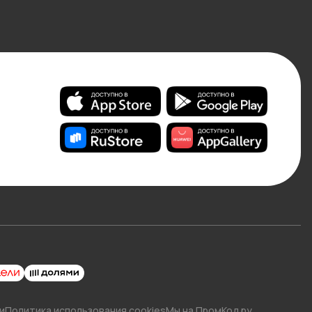
и
Политика использования cookies
Мы на ПромКод.ру