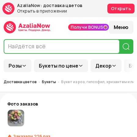
AzaliaNow: доставка цветов
Открыть
Открыть в приложении
Меню
Получи BONUS
Розы
Букеты по цене
Декор
Бу
Доставка цветов
Букеты
Букет из роз, гипсофил, хризантем и л
Фото заказов
Заказали
226
раз