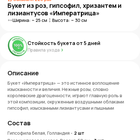
Букет из роз, гипсофил, хризантем и
лизиантусов «Императрица»
Ширина: ~
25
см
Высота: ~
30
см
Стойкость букета от
5
дней
Правила ухода
Описание
Букет «Императрица» — это истинное воплощение
изысканности и величия. Нежные розы, словно
королевские драгоценности, играют главную роль в
этой композиции, окруженные воздушными облаками
гипсофил, изысканными лизиантусами и пышными
хризантемами. Каждый цветок подобран так, чтобы
подчеркнуть элегантность и гармонию, делая букет
Состав
настоящим шедевром.
Гипсофила белая, Голландия
-
2
шт
Его утонченная цветовая палитра создает сказочный