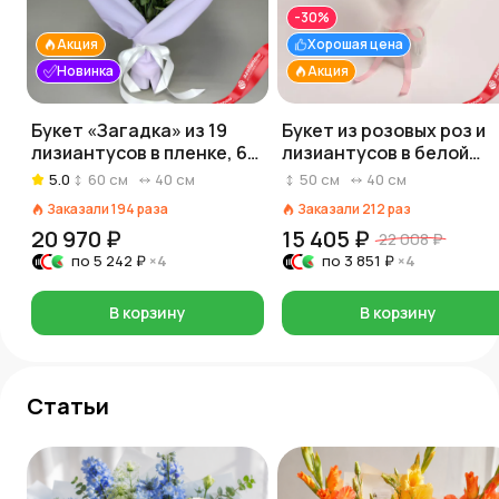
-30%
Акция
Хорошая цена
Новинка
Акция
Букет «Загадка» из 19
Букет из розовых роз и
лизиантусов в пленке, 60
лизиантусов в белой
см
пленке
5.0
60
см
40
см
50
см
40
см
Заказали
194
раза
Заказали
212
раз
20 970 ₽
15 405 ₽
22 008 ₽
по
5 242 ₽
×4
по
3 851 ₽
×4
В корзину
В корзину
Статьи