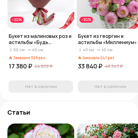
-30%
-30%
Букет из малиновых роз и
Букет из георгин и
астильбы «Будь
астильбы «Миллениум»
любимой!»
50
см
40
см
40
см
40
см
Заказали
329
раз
Заказали
247
раз
17 380 ₽
33 840 ₽
24 829 ₽
48 343 ₽
Нет в наличии
Нет в наличии
Статьи