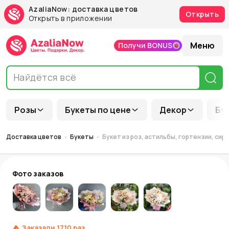
AzaliaNow: доставка цветов
Открыть
Открыть в приложении
Меню
Получи BONUS
Розы
Букеты по цене
Декор
Бу
Доставка цветов
Букеты
Букет из роз, астильбы, гортензии, си
Фото заказов
Заказали
1710
раз