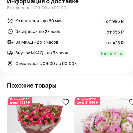
Информация о доставке
точно назначенному времени и месту. Заказ оформить
Ежедневно с 09:00 до 00:00
просто, можно в онлайн-формате.
К букету прилагаются приятные подарки: надувные
Ко времени - до 60 мин
от 995 ₽
шарики и открытка. В набор входит пакетик с
Экспресс - до 2 часов
удобрениями, чтобы бутоны оставались свежими,
от 555 ₽
упругими и насыщенными намного дольше обычного.
За МКАД - до 3 часов
от 425 ₽
Внутри МКАД - до 3 часов
Бесплатно
Самовывоз с 09:00 до 00:00 ч
Похожие товары
По промо
ЛЕТО
По промо
ЛЕТО
цена
11 297 ₽
цена
21 996 ₽