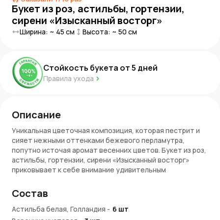
Букет из роз, астильбы, гортензии,
сирени «Изысканный восторг»
Ширина: ~
45
см
Высота: ~
50
см
Стойкость букета от
5
дней
Правила ухода
Описание
Уникальная цветочная композиция, которая пестрит и
сияет нежными оттенками бежевого перламутра,
попутно источая аромат весенних цветов. Букет из роз,
астильбы, гортензии, сирени «Изысканный восторг»
приковывает к себе внимание удивительным
разнообразием форм и оттенков.
Состав
Внимание!
Ввиду сезонности сирени могут быть
заменены на маттиолу или гортензию без
Астильба белая, Голландия
-
6
шт
дополнительного согласования с покупателем.