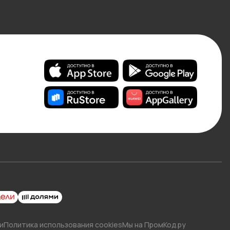
и
Политика использования cookies
Мы на ПромКод.ру