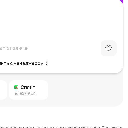
ет в наличии
пить с менеджером
Сплит
по
957 ₽
x4
 милое комнатное растение с расписными листьями. Популярно