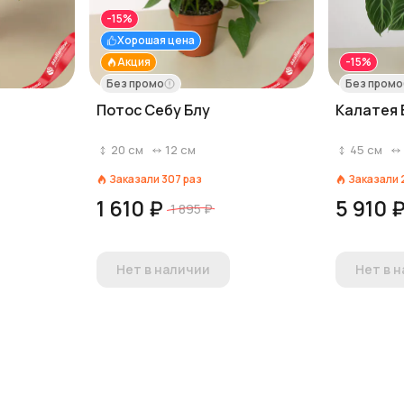
-15%
Хорошая цена
Акция
-15%
Без промо
Без промо
Потос Себу Блу
Калатея 
20
см
12
см
45
см
Заказали
307
раз
Заказали
1 610 ₽
5 910 
1 895 ₽
Нет в наличии
Нет в 