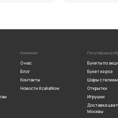
Компания
Популярные руб
О нас
Букеты по акц
Блог
Букет из роз
Контакты
Шары с гелием
Новости AzaliaNow
Открытки
там
Игрушки
Доставка цвет
Москвы