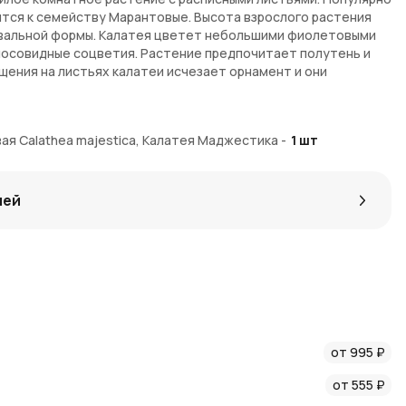
ится к семейству Марантовые. Высота взрослого растения
 овальной формы. Калатея цветет небольшими фиолетовыми
лосовидные соцветия. Растение предпочитает полутень и
щения на листьях калатеи исчезает орнамент и они
ы по предзаказу. На доставку некоторых экземпляров
ая Calathea majestica, Калатея Маджестика
-
1
шт
 комплект поставки входят растение, земля и
емпляр - живой уникальный организм, поэтому он всегда
айте.
лей
от 995 ₽
от 555 ₽