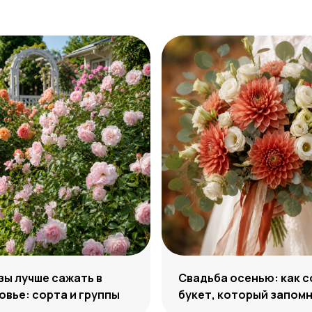
зы лучше сажать в
Свадьба осенью: как 
вье: сорта и группы
букет, который запом