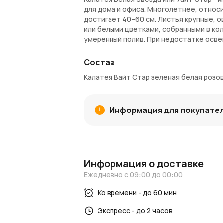
для дома и офиса. Многолетнее, относ
достигает 40–60 см. Листья крупные,
или белыми цветками, собранными в ко
умеренный полив. При недостатке осве
утрачивают свою привлекательность.
Состав
Внимание!
Комнатные растения доступн
Калатея Вайт Стар зеленая белая розов
может потребоваться до 2-х недель. В
транспортировочное кашпо. Каждый экз
будет отличаться от изображения на с
Информация для покупате
Информация о доставке
Ежедневно с 09:00 до 00:00
Ко времени - до 60 мин
Экспресс - до 2 часов