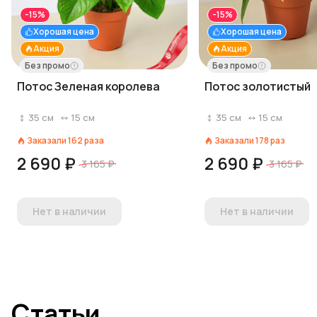
-15%
-15%
Хорошая цена
Хорошая цена
Акция
Акция
Без промо
Без промо
Потос Зеленая королева
Потос золотистый
35
см
15
см
35
см
15
см
Заказали
162
раза
Заказали
178
раз
2 690 ₽
2 690 ₽
3 165 ₽
3 165 ₽
Нет в наличии
Нет в наличии
Статьи