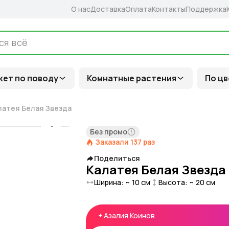
О нас
Доставка
Оплата
Контакты
Поддержка
кет по поводу
Комнатные растения
По цв
латея Белая Звезда
Без промо
Заказали
137
раз
Поделиться
Калатея Белая Звезда
Ширина: ~
10
см
Высота: ~
20
см
+
Азалия Коинов