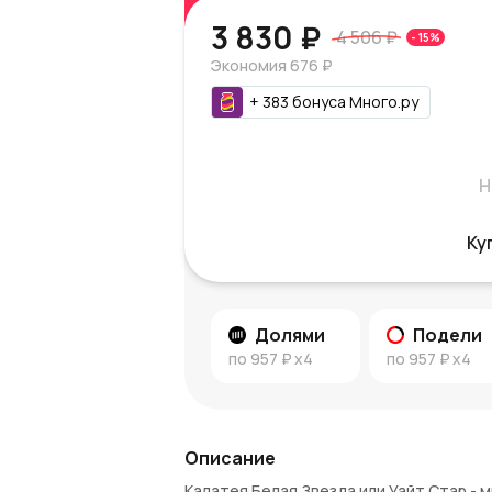
3 830 ₽
4 506 ₽
-
15
%
Экономия
676 ₽
+
383
бонуса
Много.ру
Н
Ку
Долями
Подели
по
957 ₽
x4
по
957 ₽
x4
Описание
Калатея Белая Звезда или Уайт Стар -