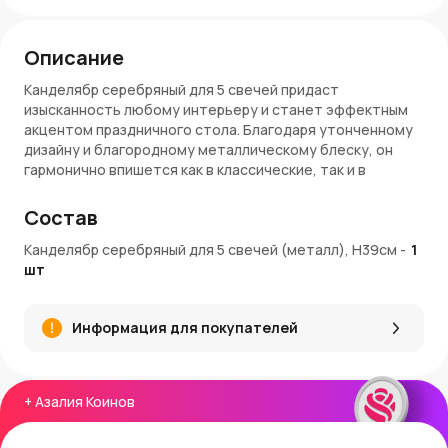
Описание
Канделябр серебряный для 5 свечей придаст
изысканность любому интерьеру и станет эффектным
акцентом праздничного стола. Благодаря утонченному
дизайну и благородному металлическому блеску, он
гармонично впишется как в классические, так и в
современные пространства.
Состав
Характеристики:
Канделябр серебряный для 5 свечей (металл), H39см
-
1
ШтрихКод
: 2009980173061
шт
Арт.
: 7463/E/S
Цвет
: серебряный
Вес
: 1.037 кг
Информация для покупателей
Длина
: 30 см
Ширина
: 30 см
Высота
: 39 см
Материал
: металл
+
Азалия Коинов
Страна производитель
: Китай
Преимущества: