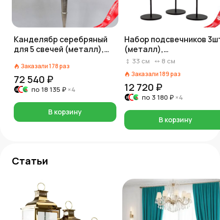
Канделябр серебряный
Набор подсвечников 3ш
для 5 свечей (металл),
(металл),
H117см
H23/28/33xD8см, черны
33
см
8
см
Заказали
178
раз
Заказали
189
раз
72 540 ₽
12 720 ₽
по
18 135 ₽
×4
по
3 180 ₽
×4
В корзину
В корзину
Статьи