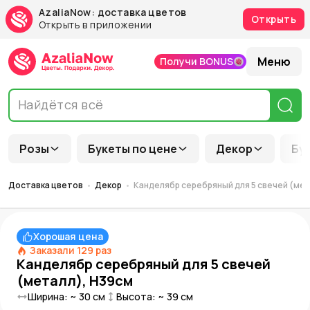
AzaliaNow: доставка цветов
Открыть
Открыть в приложении
Меню
Получи BONUS
Розы
Букеты по цене
Декор
Бу
Доставка цветов
Декор
Канделябр серебряный для 5 свечей (ме
Хорошая цена
Заказали
129
раз
Канделябр серебряный для 5 свечей
(металл), H39см
Ширина: ~
30
см
Высота: ~
39
см