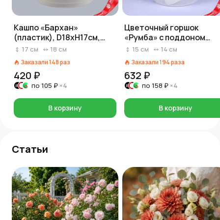
Кашпо «Бархан»
Цветочный горшок
(пластик), D18xH17см,
«Румба» с поддоном
2,25л, прозрачный
(пластик), D14xH14,5см,
17
см
18
см
15
см
14
см
1,5л, прозрачный
Заказали
148
раз
Заказали
194
раза
420 ₽
632 ₽
по
105 ₽
×4
по
158 ₽
×4
В корзину
В корзину
Статьи