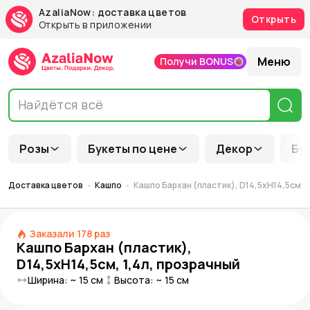
AzaliaNow: доставка цветов
Открыть
Открыть в приложении
Меню
Получи BONUS
Розы
Букеты по цене
Декор
Бу
Доставка цветов
Кашпо
Кашпо Бархан (пластик), D14,5xH14,5см, 
Заказали
178
раз
Кашпо Бархан (пластик),
D14,5xH14,5см, 1,4л, прозрачный
Ширина: ~
15
см
Высота: ~
15
см