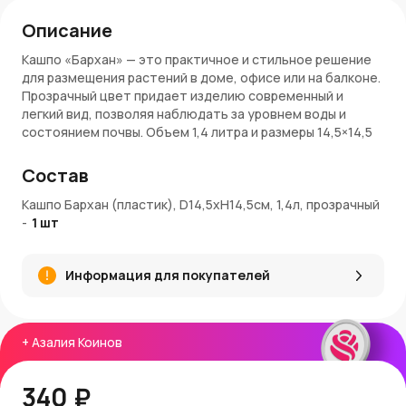
Описание
Кашпо «Бархан» — это практичное и стильное решение
для размещения растений в доме, офисе или на балконе.
Прозрачный цвет придает изделию современный и
легкий вид, позволяя наблюдать за уровнем воды и
состоянием почвы. Объем 1,4 литра и размеры 14,5×14,5
см делают кашпо идеальным для небольших растений,
суккулентов или декоративных композиций. Прочный
Состав
пластик обеспечивает долговечность, устойчивость к
влаге и удобство в уходе.
Кашпо Бархан (пластик), D14,5xH14,5см, 1,4л, прозрачный
-
1
шт
Преимущества:
Современный прозрачный дизайн, позволяющий
Информация для покупателей
контролировать влажность
Компактный объем 1,4 литра для небольших растений
Прочный пластик, устойчивый к влаге и легкий в уходе
Универсальный стиль для дома, офиса или балкона
+
Азалия Коинов
Легко очищается и долговечен в использовании
Артикул: КШ-4740
340 ₽