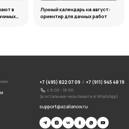
чают в
Лунный календарь на август:
начимых
ориентир для дачных работ
рики
+7 (495) 822 07 09
/
+7 (911) 945 48 19
с 9:00 - 18:00
ии
(в остальные часы пишите в WhatsApp)
support@azalianow.ru