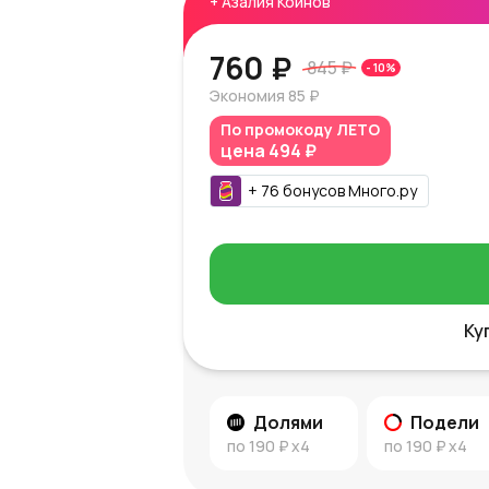
+
Азалия Коинов
760 ₽
845 ₽
-
10
%
Экономия
85 ₽
По промокоду
ЛЕТО
цена
494 ₽
+
76
бонусов
Много.ру
Ку
Долями
Подели
по
190 ₽
x4
по
190 ₽
x4