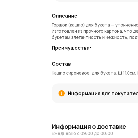
Описание
Горшок (кашпо) для букета — утонченн
Изготовлен из прочного картона, что д
букетам элегантность и нежность, под
Преимущества:
Нежный сиреневый цвет — добавляе
Состав
Прочный картон — легкость и надеж
Идеально подходит для подарков и 
Кашпо сиреневое, для букета, Ш 11.8см, 
Удобный размер для флористически
Покупка и доставка:
Информация для покупате
Купить декоративное кашпо можно в ин
Москве и Московской области. За кажд
можно использовать при следующем за
Узнайте больше:
Информация о доставке
Читайте
новости AzaliaNow
и вдохновл
Ежедневно с 09:00 до 00:00