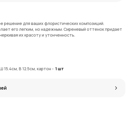
ое решение для ваших флористических композиций.
елает его легким, но надежным. Сиреневый оттенок придает
черкивая их красоту и утонченность.
т элегантности и утонченности
ность
декора
Ш 15.4см, В 12.5см, картон
-
1
шт
х композиций
лей
тернет-магазине AzaliaNow. Доставка осуществляется по
ую покупку вы получаете
Азалия Коины
— бонусы, которые
казе.
яйтесь идеями в
нашем блоге о флористике
.