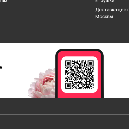
там
Игрушки
Доставка цвет
Москвы
е