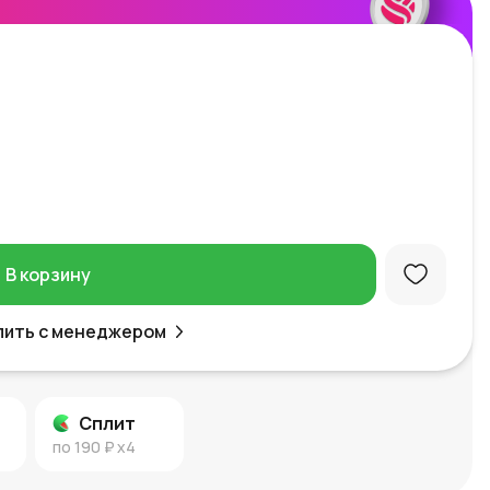
В корзину
пить с менеджером
Сплит
по
190 ₽
x4