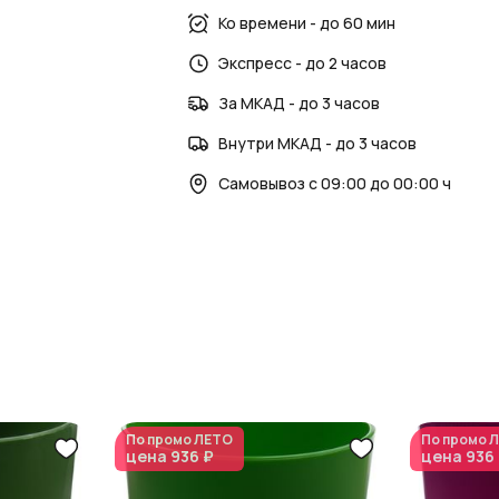
AzaliaNow обеспечивает стильное офор
Ко времени - до 60 мин
Экспресс - до 2 часов
За МКАД - до 3 часов
Внутри МКАД - до 3 часов
Самовывоз с 09:00 до 00:00 ч
По промо
ЛЕТО
По промо
Л
цена
936 ₽
цена
936