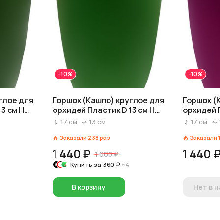
-10%
-10%
глое для
Горшок (Кашпо) круглое для
Горшок (
3 см H
орхидей Пластик D 13 см H
орхидей П
ный
16,5 см Светло-зеленый
16,5 см Р
17
см
13
см
17
см
Заказали
238
раз
Заказали
1 440 ₽
1 440 
1 600 ₽
Купить за
360 ₽
×4
В корзину
Нет в 