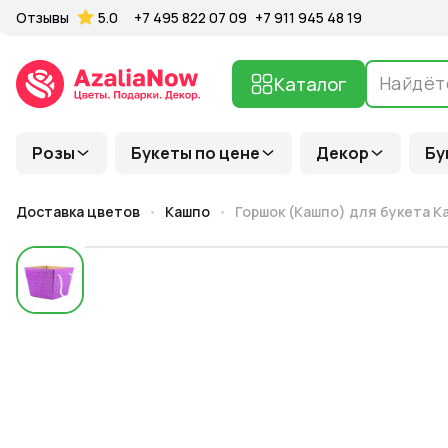
Отзывы
5.0
+7 495 822 07 09
+7 911 945 48 19
Каталог
Розы
Букеты по цене
Декор
Бу
Доставка цветов
Кашпо
Горшок (Кашпо) для букета Кар