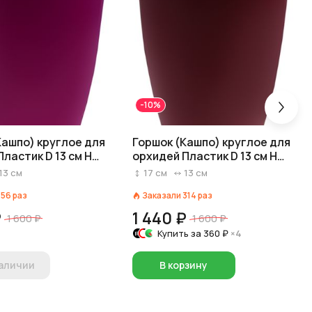
-10%
Кашпо) круглое для
Горшок (Кашпо) круглое для
ластик D 13 см H
орхидей Пластик D 13 см H
озовый
16,5 см Бордовый
13
см
17
см
13
см
156
раз
Заказали
314
раз
₽
1 440 ₽
1 600 ₽
1 600 ₽
Купить за
360 ₽
×4
наличии
В корзину