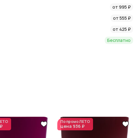
мление для ваших букетов.
от 995 ₽
от 555 ₽
от 425 ₽
Бесплатно
ЕТО
По промо
ЛЕТО
 ₽
цена
936 ₽