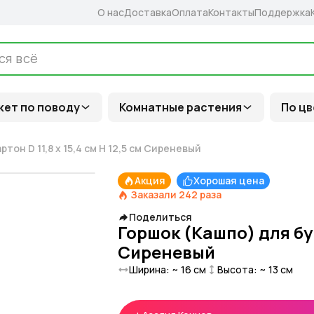
О нас
Доставка
Оплата
Контакты
Поддержка
кет по поводу
Комнатные растения
По цв
тон D 11,8 x 15,4 см H 12,5 см Сиреневый
Акция
Хорошая цена
Заказали
242
раза
Поделиться
Горшок (Кашпо) для буке
Сиреневый
Ширина: ~
16
см
Высота: ~
13
см