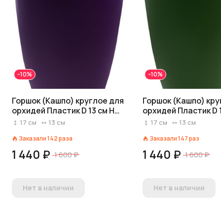
-10%
-10%
Горшок (Кашпо) круглое для
Горшок (Кашпо) кру
орхидей Пластик D 13 см H
орхидей Пластик D 1
16,5 см Фиолетовый
16,5 см Темно-зеле
17
см
13
см
17
см
13
см
Заказали
142
раза
Заказали
147
раз
1 440 ₽
1 440 ₽
1 600 ₽
1 600 ₽
Нет в наличии
Нет в наличии