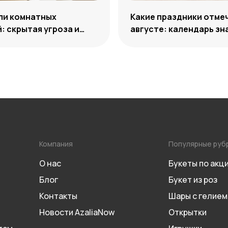
ли комнатных
Какие праздники отме
: скрытая угроза и
августе: календарь з
 нейтрализации
дат 2026 года
Компания
Популярные руб
О нас
Букеты по акц
Блог
Букет из роз
Контакты
Шары с гелием
Новости AzaliaNow
Открытки