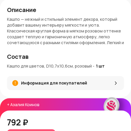
Описание
Кашпо — нежный и стильный элемент декора, который
добавит вашему интерьеру мягкости и уюта.
Классическая круглая форма в мягком розовом оттенке
создает теплую и гармоничную атмосферу, легко
сочетающуюся с разными стилями оформления. Легкий и
прочный материал обеспечивает удобство
использования и устойчивость.
Состав
Идеально подходит для небольших растений,
Кашпо для цветов, D10,7x10,6см, розовый
-
1
шт
сухоцветов и декоративных композиций.
Преимущества:
Информация для покупателей
Классическая круглая форма
Мягкий розовый цвет — для уютного и нежного
декора
+
Азалия Коинов
Компактный размер D10,7x10,6 см
Легкий и прочный материал
Подходит для небольших растений и декоративных
792 ₽
композиций
Артикул: W9337