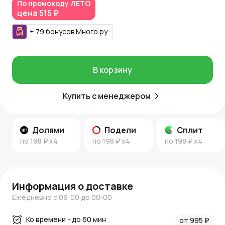
По промокоду
ЛЕТО
цена
515 ₽
Покупка и доставка:
+
79
бонусов
Много.ру
Купить кашпо можно в интернет-магазине AzaliaNow с
доставкой по Москве и Московской области. За каждую
покупку начисляются бонусные Азалия Коины для
следующих заказов.
В корзину
Узнайте больше:
Купить с менеджером
Полезные советы и идеи декора — в
новостях AzaliaNow
и
нашем блоге
.
Долями
Подели
Сплит
по
198 ₽
x4
по
198 ₽
x4
по
198 ₽
x4
Информация о доставке
Ежедневно с 09:00 до 00:00
Ко времени - до 60 мин
от 995 ₽