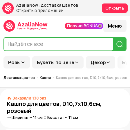
AzaliaNow: доставка цветов
Открыть
Открыть в приложении
Меню
Получи BONUS
Розы
Букеты по цене
Декор
Бу
Доставка цветов
Кашпо
Кашпо для цветов, D10,7x10,6см, розовы
Заказали
138
раз
Кашпо для цветов, D10,7x10,6см,
розовый
Ширина: ~
11
см
Высота: ~
11
см