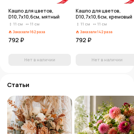
Кашпо для цветов,
Кашпо для цветов,
D10,7x10,6см, мятный
D10,7x10,6см, кремовый
11
см
11
см
11
см
11
см
Заказали
162
раза
Заказали
142
раза
792 ₽
792 ₽
Нет в наличии
Нет в наличии
Статьи