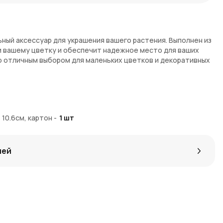
ьный аксессуар для украшения вашего растения. Выполнен из
и вашему цветку и обеспечит надежное место для ваших
о отличным выбором для маленьких цветков и декоративных
ый добавит тепла и уюта
 внешним воздействиям
 10.6см, картон
-
1
шт
растений
дящий для разных стилей
лей
liaNow. Мы обеспечиваем доставку по Москве и Московской
окупке и используйте их для будущих заказов.
яйтесь новыми идеями для декора в
нашем блоге о