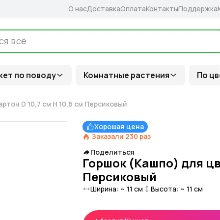
О нас
Доставка
Оплата
Контакты
Поддержка
кет по поводу
Комнатные растения
По цв
ртон D 10,7 см H 10,6 см Персиковый
Хорошая цена
Заказали
230
раз
Поделиться
Горшок (Кашпо) для цве
Персиковый
Ширина: ~
11
см
Высота: ~
11
см