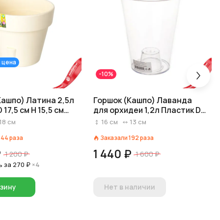
 цена
-10%
Кашпо) Латина 2,5л
Горшок (Кашпо) Лаванда
 17,5 см H 15,5 см
для орхидеи 1,2л Пластик D
й
12,5 см H 16 см Прозрачный
18
см
16
см
13
см
144
раза
Заказали
192
раза
₽
1 440 ₽
1 200 ₽
1 600 ₽
ь за
270 ₽
×4
рзину
Нет в наличии