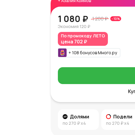
+
Азалия Коинов
1 080 ₽
1 200 ₽
-
10
%
Экономия
120 ₽
По промокоду
ЛЕТО
цена
702 ₽
+
108
бонусов
Много.ру
Ку
Долями
Подели
по
270 ₽
x4
по
270 ₽
x4