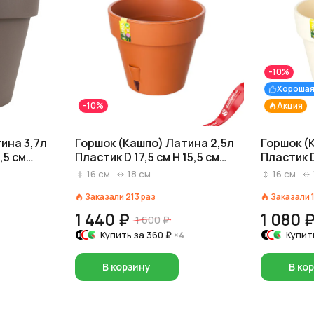
-10%
Хорошая
-10%
Акция
ина 3,7л
Горшок (Кашпо) Латина 2,5л
Горшок (
,5 см
Пластик D 17,5 см H 15,5 см
Пластик D
Террактовый
Кремовы
16
см
18
см
16
см
Заказали
213
раз
Заказали
1 440 ₽
1 080 
1 600 ₽
Купить за
360 ₽
×4
Купит
В корзину
В ко