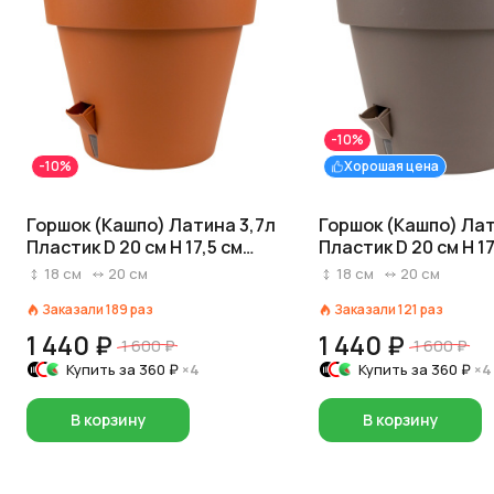
-10%
-10%
Хорошая цена
Горшок (Кашпо) Латина 3,7л
Горшок (Кашпо) Лат
Пластик D 20 см H 17,5 см
Пластик D 20 см H 17
Терракотовый
Серый
18
см
20
см
18
см
20
см
Заказали
189
раз
Заказали
121
раз
1 440 ₽
1 440 ₽
1 600 ₽
1 600 ₽
Купить за
360 ₽
×4
Купить за
360 ₽
×4
В корзину
В корзину