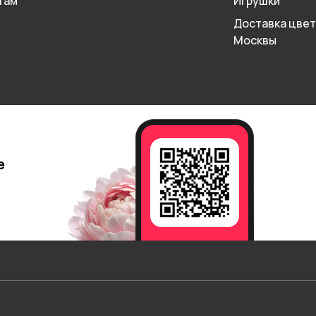
там
Игрушки
Доставка цвет
Москвы
е