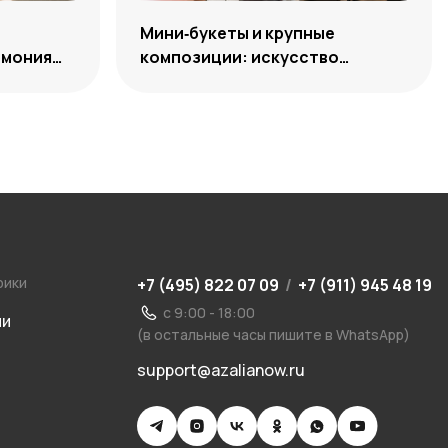
:
Мини‑букеты и крупные
рмония
композиции: искусство
уместного выбора
рики
+7 (495) 822 07 09
/
+7 (911) 945 48 19
с 9:00 - 18:00
ии
(в остальные часы пишите в WhatsApp)
support@azalianow.ru