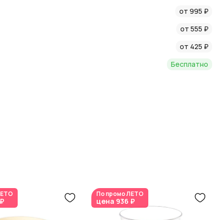
от 995 ₽
во продукции и индивидуальный подход к каждому клиенту.
от 555 ₽
от 425 ₽
Бесплатно
ЕТО
По промо
ЛЕТО
 ₽
цена
936 ₽