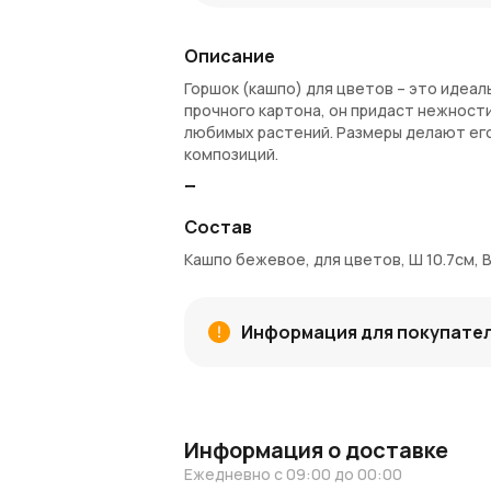
Описание
Горшок (кашпо) для цветов – это идеал
прочного картона, он придаст нежност
любимых растений. Размеры делают ег
композиций.
Преимущества:
Состав
Элегантный персиковый цвет, котор
Качественный картон, устойчивый к
Кашпо бежевое, для цветов, Ш 10.7см, В
Идеальные размеры для небольших 
Простой, но стильный дизайн, подхо
Покупка и доставка:
Информация для покупате
Купить этот кашпо можно на сайте Aza
области. Получите
Азалия Коины
при п
Узнайте больше:
Информация о доставке
Читайте
новости AzaliaNow
и вдохновл
Ежедневно с 09:00 до 00:00
флористике
.