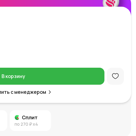
В корзину
пить с менеджером
Сплит
по
270 ₽
x4