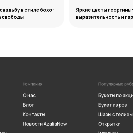
 свадьбу в стиле бохо:
Яркие цветы георгины
а свободы
выразительность и га
сочетаний
Компания
Популярные руб
О нас
Букеты по акц
Блог
Букет из роз
Контакты
Шары с гелием
Новости AzaliaNow
Открытки