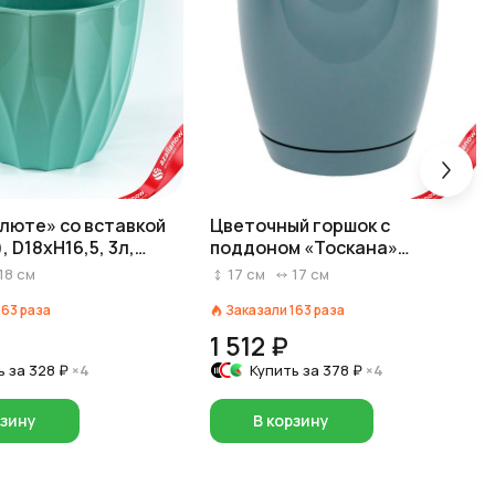
люте» со вставкой
Цветочный горшок с
, D18xH16,5, 3л,
поддоном «Тоскана»
вый
круглый (пластик), D17xH16,5
18
см
17
см
17
см
см, 3л, синий
163
раза
Заказали
163
раза
1 512 ₽
ь за
328 ₽
×4
Купить за
378 ₽
×4
рзину
В корзину