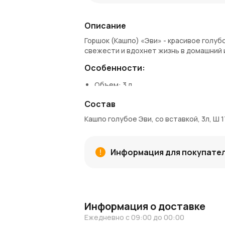
Описание
Горшок (Кашпо) «Эви» - красивое голуб
свежести и вдохнет жизнь в домашний 
Особенности:
Объем: 3 л
Диаметр: 17,5 см
Состав
Высота: 15,8 см
Форма: круглая
Кашпо голубое Эви, со вставкой, 3л, Ш 17
Материал: пластик
Цвет: голубой
Применение: кашпо для растений, де
Информация для покупате
Заказ и доставка:
Купить пластиковое кашпо можно в Azal
AzaliaNow гарантирует надежную упако
Коины — бонусы для следующих заказов
Информация о доставке
Узнайте больше:
Ежедневно с 09:00 до 00:00