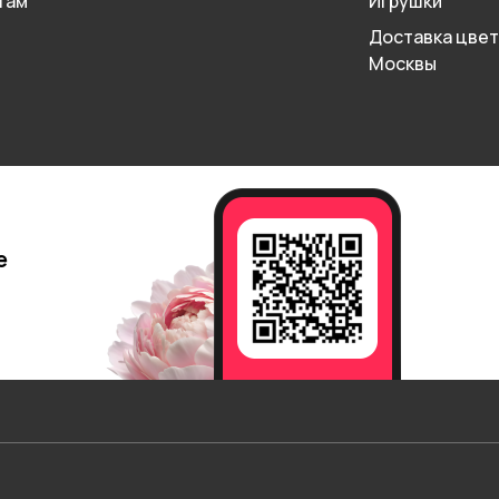
там
Игрушки
Доставка цвет
Москвы
е