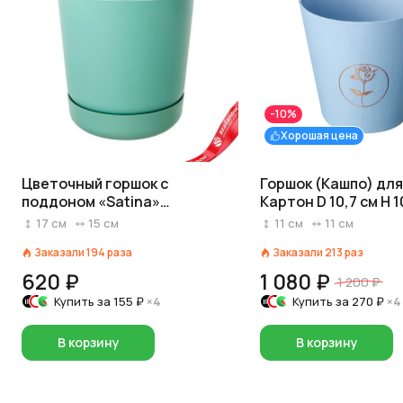
-10%
Хорошая цена
Цветочный горшок с
Горшок (Кашпо) дл
поддоном «Satina»
Картон D 10,7 см H 1
(пластик), D15xH16,8см, 2,3л,
Голубой
17
см
15
см
11
см
11
см
голубой
Заказали
194
раза
Заказали
213
раз
620 ₽
1 080 ₽
1 200 ₽
Купить за
155 ₽
×4
Купить за
270 ₽
×4
В корзину
В корзину