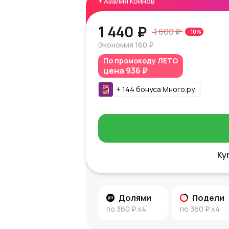
+
Азалия Коинов
1 440 ₽
1 600 ₽
-
10
%
Экономия
160 ₽
По промокоду
ЛЕТО
цена
936 ₽
+
144
бонуса
Много.ру
Ку
Долями
Подели
по
360 ₽
x4
по
360 ₽
x4