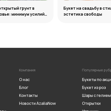
открытый грунт в
Букет на свадьбу в сти
вье: минимум усилий,
эстетика свободы
м декоративности
Компания
Популярные руб
О нас
Букеты по акц
Блог
Букет из роз
Контакты
Шары с гелием
Новости AzaliaNow
Открытки