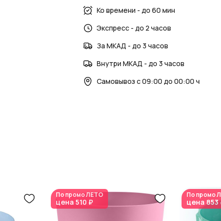
Ознакомьтесь с новыми предложениями
Ко времени - до 60 мин
из
Блога AzaliaNow
.
Экспресс - до 2 часов
AzaliaNow гарантирует высокое качест
За МКАД - до 3 часов
Внутри МКАД - до 3 часов
Самовывоз с 09:00 до 00:00 ч
По промо
ЛЕТО
По промо
Л
цена
510 ₽
цена
853