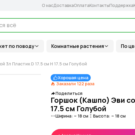
О нас
Доставка
Оплата
Контакты
Поддержка
кет по поводу
Комнатные растения
По цв
й 3л Пластик D 17.5 см H 17.5 см Голубой
Хорошая цена
Заказали
122
раза
Поделиться
Горшок (Кашпо) Эви со 
17.5 см Голубой
Ширина: ~
18
см
Высота: ~
18
см