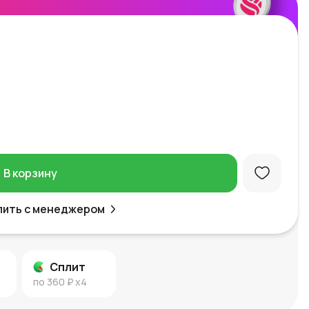
В корзину
пить с менеджером
Сплит
по
360 ₽
x4