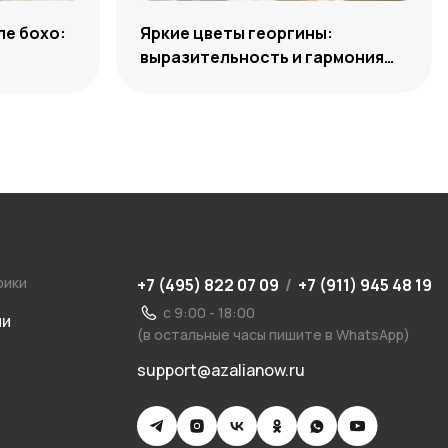
ле бохо:
Яркие цветы георгины:
выразительность и гармония
сочетаний
рики
+7 (495) 822 07 09
/
+7 (911) 945 48 19
с 9:00 - 18:00
ии
(в остальные часы пишите в WhatsApp)
support@azalianow.ru