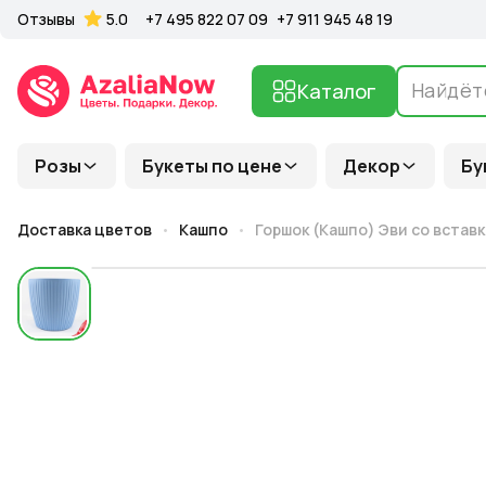
Отзывы
5.0
+7 495 822 07 09
+7 911 945 48 19
Каталог
Розы
Букеты по цене
Декор
Бу
Доставка цветов
Кашпо
Горшок (Кашпо) Эви со вставко