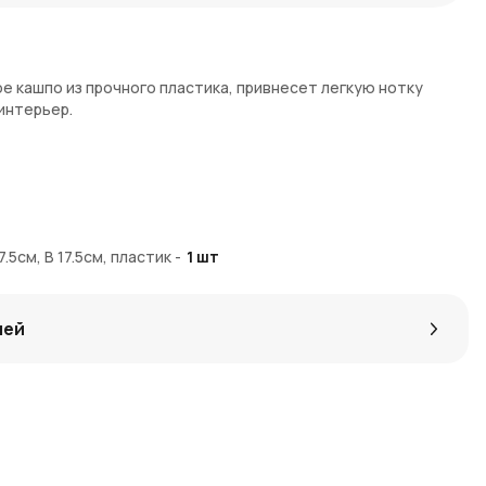
ое кашпо из прочного пластика, привнесет легкую нотку
интерьер.
.5см, В 17.5см, пластик
-
1
шт
кор интерьера, подарок
лей
iaNow с доставкой по Москве и Московской области.
вку для сохранности изделия. За покупку начисляются Азалия
.