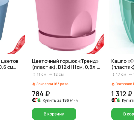
я цветов
Цветочный горшок «Тренд»
Кашпо «Ф
0,6 см
(пластик), D12xH11см, 0,8л,
(пластик)
розовый
нефрито
11
см
12
см
17
см
Заказали
163
раза
Заказали
784 ₽
1 312 ₽
Купить за
196 ₽
×4
Купит
В корзину
В ко