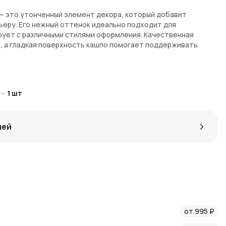
— это утонченный элемент декора, который добавит
ьеру. Его нежный оттенок идеально подходит для
рует с различными стилями оформления. Качественная
, а гладкая поверхность кашпо помогает поддерживать
-
1
шт
лей
ере
екоративный элемент, подарок
е кашпо цвета шампань с доставкой по Москве и Московской
ждое изделие, чтобы оно дошло в целости и сохранности. За
торые можно использовать при следующих заказах.
от 995 ₽