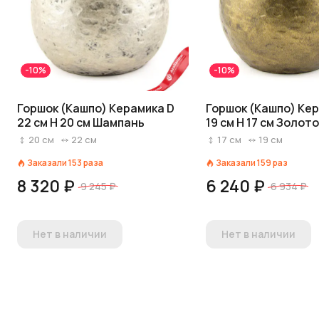
-10%
-10%
Горшок (Кашпо) Керамика D
Горшок (Кашпо) Ке
22 см H 20 см Шампань
19 см H 17 см Золот
20
см
22
см
17
см
19
см
Заказали
153
раза
Заказали
159
раз
8 320 ₽
6 240 ₽
9 245 ₽
6 934 ₽
Нет в наличии
Нет в наличии