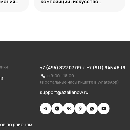
рмония
композиции: искусство
уместного выбора
рики
+7 (495) 822 07 09
/
+7 (911) 945 48 19
с 9:00 - 18:00
ии
(в остальные часы пишите в WhatsApp)
support@azalianow.ru
ов по районам