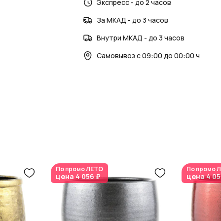
Загляните в наш
Экспресс - до 2 часов
блог
и раздел
новости
дома.
За МКАД - до 3 часов
AzaliaNow — красота в каждой детали.
Внутри МКАД - до 3 часов
Самовывоз с 09:00 до 00:00 ч
По промо
ЛЕТО
По промо
Л
цена
4 056 ₽
цена
4 05