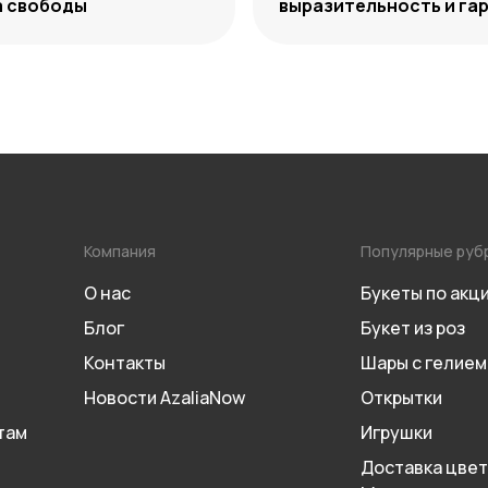
а свободы
выразительность и га
сочетаний
Компания
Популярные руб
О нас
Букеты по акц
Блог
Букет из роз
Контакты
Шары с гелием
Новости AzaliaNow
Открытки
там
Игрушки
Доставка цвет