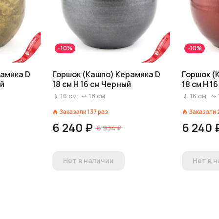
-10%
-10%
рамика D
Горшок (Кашпо) Керамика D
Горшок (
ой
18 см H 16 см Черный
18 см H 1
16
см
18
см
16
см
Заказали
137
раз
Заказали
6 240 ₽
6 240 
6 934 ₽
Нет в наличии
Нет в 