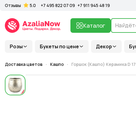
Отзывы
5.0
+7 495 822 07 09
+7 911 945 48 19
Каталог
Розы
Букеты по цене
Декор
Бу
Доставка цветов
Кашпо
Горшок (Кашпо) Керамика D 17