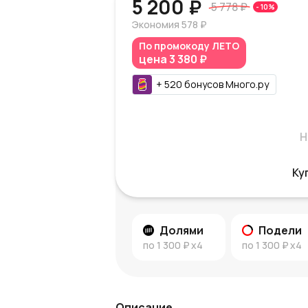
5 200 ₽
5 778 ₽
-
10
%
Экономия
578 ₽
По промокоду
ЛЕТО
цена
3 380 ₽
+
520
бонусов
Много.ру
Н
Ку
Долями
Подели
по
1 300 ₽
x4
по
1 300 ₽
x4
Описание