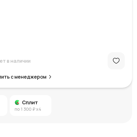
ет в наличии
пить с менеджером
Сплит
по
1 300 ₽
x4