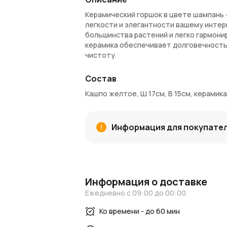
Керамический горшок в цвете шампань 
легкости и элегантности вашему интер
большинства растений и легко гармони
керамика обеспечивает долговечность
чистоту.
Особенности:
Состав
Диаметр: 17 см
Кашпо желтое, Ш 17см, В 15см, керамика
Высота: 15 см
Материал: керамика
Цвет: шампань
Информация для покупате
Нежный и стильный акцент в интерь
Применение: кашпо для растений, д
Заказ и доставка:
В AzaliaNow можно купить керамическо
Информация о доставке
области. Мы аккуратно упаковываем ка
Ежедневно с 09:00 до 00:00
покупку начисляются Азалия Коины, ко
Ко времени - до 60 мин
Вдохновение и идеи: