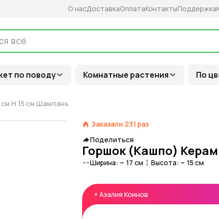
О нас
Доставка
Оплата
Контакты
Поддержка
кет по поводу
Комнатные растения
По цв
 см H 15 см Шампань
Заказали
231
раз
Поделиться
Горшок (Кашпо) Керами
Ширина: ~
17
см
Высота: ~
15
см
+
Азалия Коинов