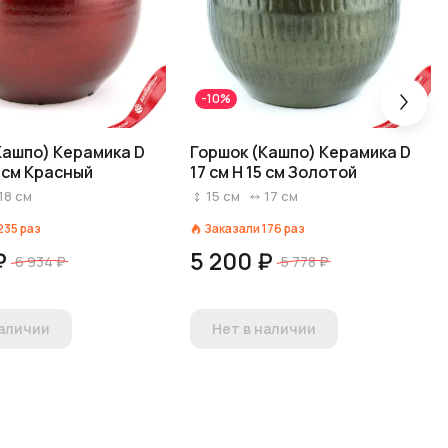
-10%
Кашпо) Керамика D
Горшок (Кашпо) Керамика D
6 см Красный
17 см H 15 см Золотой
18
см
15
см
17
см
235
раз
Заказали
176
раз
₽
5 200 ₽
6 934 ₽
5 778 ₽
наличии
Нет в наличии