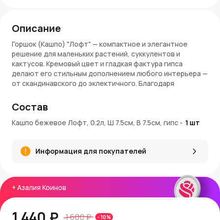
Описание
Горшок (Кашпо) "Лофт" — компактное и элегантное
решение для маленьких растений, суккулентов и
кактусов. Кремовый цвет и гладкая фактура гипса
делают его стильным дополнением любого интерьера —
от скандинавского до эклектичного. Благодаря
небольшому размеру, кашпо легко разместить на
подоконнике, полке или рабочем столе.
Состав
Особенности:
Кашпо бежевое Лофт, 0.2л, Ш 7.5см, В 7.5см, гипс
-
1
шт
Объем: 0,2 л
Диаметр: 7,5 см
Информация для покупателей
Высота: 7,5 см
Материал: гипс
Цвет: кремовый
Применение: кашпо для небольших растений, декор,
+
Азалия Коинов
подарок
Заказ и доставка:
1 440 ₽
1 600 ₽
-
10
%