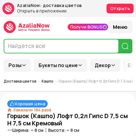
AzaliaNow: доставка цветов
Открыть
Открыть в приложении
Меню
Получи BONUS
Розы
Букеты по цене
Декор
Бу
Доставка цветов
Кашпо
Горшок (Кашпо) Лофт 0,2л Гипс D 7,5 см H
Хорошая цена
Заказали
184
раза
Горшок (Кашпо) Лофт 0,2л Гипс D 7,5 см
H 7,5 см Кремовый
Ширина: ~
8
см
Высота: ~
8
см