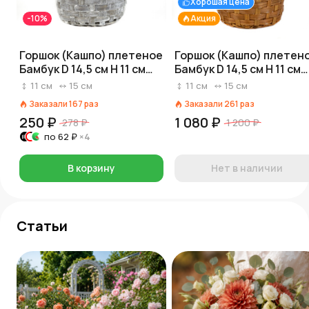
Хорошая цена
-10%
Акция
Горшок (Кашпо) плетеное
Горшок (Кашпо) плетен
Бамбук D 14,5 см H 11 см
Бамбук D 14,5 см H 11 см
Серый
Коричневый
11
см
15
см
11
см
15
см
Заказали
167
раз
Заказали
261
раз
250 ₽
1 080 ₽
278 ₽
1 200 ₽
по
62 ₽
×4
В корзину
Нет в наличии
Статьи