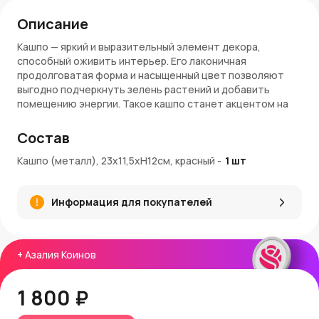
Описание
Кашпо — яркий и выразительный элемент декора,
способный оживить интерьер. Его лаконичная
продолговатая форма и насыщенный цвет позволяют
выгодно подчеркнуть зелень растений и добавить
помещению энергии. Такое кашпо станет акцентом на
подоконнике, полке или рабочем столе, органично
сочетаясь с другими элементами оформления.
Состав
Преимущества
Кашпо (металл), 23x11,5хH12см, красный
-
1
шт
Прочное металлическое основание гарантирует
долговечность и устойчивость.
Информация для покупателей
Яркий красный оттенок подчеркивает естественную
красоту зелени.
Универсальный размер подходит для небольших
растений и композиций.
+
Азалия Коинов
Простая форма делает изделие удобным в
использовании и уходе.
1 800 ₽
Можно применять для живых и искусственных
цветов, декоративных вставок.