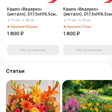
Кашпо «Ведерко»
Кашпо «Ведерко»
(металл), D17,5xH16,5см,
(металл), D17,5xH16,5см
золотой
красный
17
см
18
см
17
см
18
см
Заказали
152
раза
Заказали
171
раз
1 800 ₽
1 800 ₽
Нет в наличии
Нет в наличии
Статьи