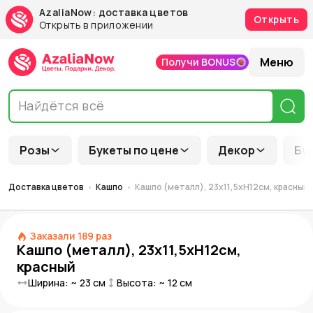
AzaliaNow: доставка цветов
Открыть
Открыть в приложении
Меню
Получи BONUS
Розы
Букеты по цене
Декор
Бу
Доставка цветов
Кашпо
Кашпо (металл), 23x11,5хH12см, красный
Заказали
189
раз
Кашпо (металл), 23x11,5хH12см,
красный
Ширина: ~
23
см
Высота: ~
12
см