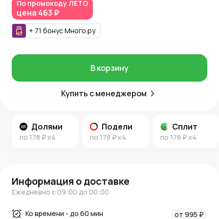
По промокоду
ЛЕТО
цена
463 ₽
Узнайте больше:
Читайте советы по декору и оформлению интерьера в
+
71
бонус
Много.ру
новостях AzaliaNow
и в
блоге о декоре и флористике
.
AzaliaNow
обеспечивает стиль и удобство в вашем
доме.
В корзину
Купить с менеджером
Долями
Подели
Сплит
по
178 ₽
x4
по
178 ₽
x4
по
178 ₽
x4
Информация о доставке
Ежедневно с 09:00 до 00:00
Ко времени - до 60 мин
от 995 ₽