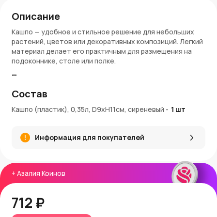
Описание
Кашпо — удобное и стильное решение для небольших
растений, цветов или декоративных композиций. Легкий
материал делает его практичным для размещения на
подоконнике, столе или полке.
Преимущества:
Состав
Сиреневый цвет — нежный акцент для интерьера
Компактный размер D9×H11 см — подходит для
Кашпо (пластик), 0,35л, D9xН11см, сиреневый
-
1
шт
маленьких растений
Объем 0,35 л — оптимален для цветов и
декоративных композиций
Информация для покупателей
Пластиковый материал — легкость и долговечность
Универсальное использование — дом, офис, балкон
Артикул: DANTEB09-303
+
Азалия Коинов
Покупка и доставка:
Кашпо можно купить в
AzaliaNow
с доставкой по Москве
712 ₽
и Московской области. За покупку начисляются
Азалия
Коины
для выгодных последующих заказов.