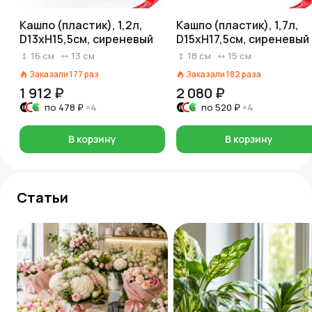
Кашпо (пластик), 1,2л,
Кашпо (пластик), 1,7л,
D13xН15,5см, сиреневый
D15xН17,5см, сиреневый
16
см
13
см
18
см
15
см
Заказали
177
раз
Заказали
182
раза
1 912 ₽
2 080 ₽
по
478 ₽
×4
по
520 ₽
×4
В корзину
В корзину
Статьи