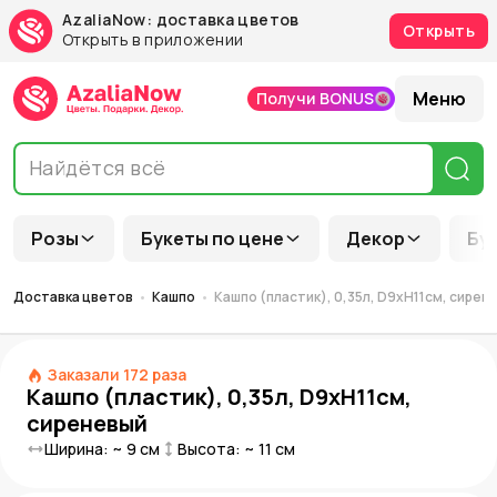
AzaliaNow: доставка цветов
Открыть
Открыть в приложении
Меню
Получи BONUS
Розы
Букеты по цене
Декор
Бу
Доставка цветов
Кашпо
Кашпо (пластик), 0,35л, D9xН11см, сирен
Заказали
172
раза
Кашпо (пластик), 0,35л, D9xН11см,
сиреневый
Ширина: ~
9
см
Высота: ~
11
см