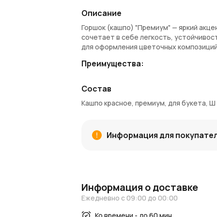
Описание
Горшок (кашпо) "Премиум" — яркий акце
сочетает в себе легкость, устойчивос
для оформления цветочных композиций
Преимущества:
Насыщенный красный цвет — для ярк
Состав
Плотный картон — легкий и прочный 
Универсальный размер для флорист
Кашпо красное, премиум, для букета, Ш 1
Идеально подходит для подарков и 
Покупка и доставка:
Информация для покупате
Купить декоративное кашпо "Премиум" 
осуществляется по Москве и Московско
— бонусы, которые можно использовать
Узнайте больше:
Информация о доставке
Читайте
новости AzaliaNow
и вдохновл
Ежедневно с 09:00 до 00:00
AzaliaNow обеспечивает праздничную у
Ко времени - до 60 мин