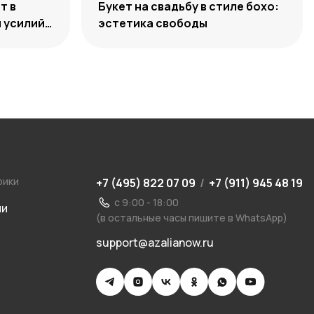
т в
Букет на свадьбу в стиле бохо:
 усилий,
эстетика свободы
ости
рики
+7 (495) 822 07 09
/
+7 (911) 945 48 19
с 9:00 - 18:00
ии
(в остальные часы пишите в WhatsApp)
support@azalianow.ru