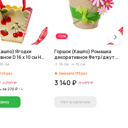
-10%
Кашпо) Ягодки
Горшок (Кашпо) Ромашка
ное D 16 x 10 см H
декоративное Фетр/джут D
Кремовый/красный
15 см H 16 см Розовый
16
см
16
см
15
см
246
раз
Заказали
189
раз
₽
3 140 ₽
1 200 ₽
3 489 ₽
ь за
270 ₽
×4
рзину
Нет в наличии