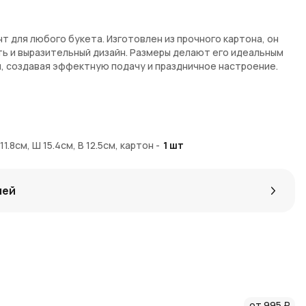
нт для любого букета. Изготовлен из прочного картона, он
ть и выразительный дизайн. Размеры делают его идеальным
, создавая эффектную подачу и праздничное настроение.
их эмоций
материал
ических композиций
1.8см, Ш 15.4см, В 12.5см, картон
-
1
шт
событий
лей
можно в интернет-магазине AzaliaNow. Доставка
й области. За каждую покупку вы получаете
Азалия Коины
 при следующем заказе.
яйтесь идеями в
нашем блоге о флористике
.
паковку для ваших цветов.
от 995 ₽