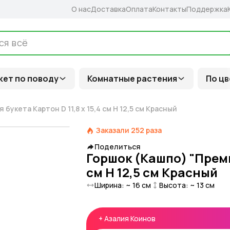
О нас
Доставка
Оплата
Контакты
Поддержка
кет по поводу
Комнатные растения
По цв
букета Картон D 11,8 x 15,4 см H 12,5 см Красный
Заказали
252
раза
Поделиться
Горшок (Кашпо) "Премиу
см H 12,5 см Красный
Ширина: ~
16
см
Высота: ~
13
см
+
Азалия Коинов