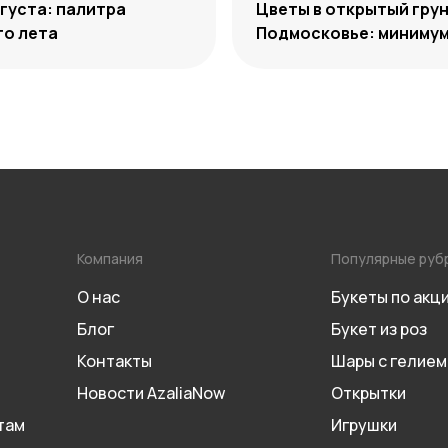
густа: палитра
Цветы в открытый грун
го лета
Подмосковье: минимум
максимум декоративн
Компания
Популярные руб
О нас
Букеты по акц
Блог
Букет из роз
Контакты
Шары с гелием
Новости AzaliaNow
Открытки
там
Игрушки