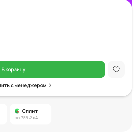
В корзину
пить с менеджером
Сплит
по
785 ₽
x4