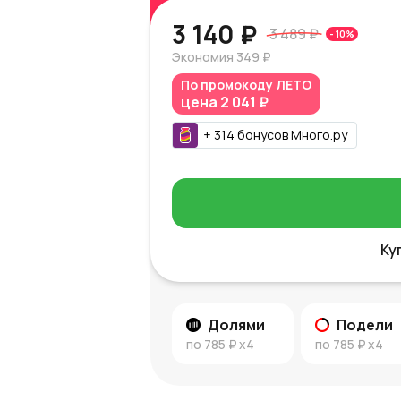
3 140 ₽
3 489 ₽
-
10
%
Экономия
349 ₽
По промокоду
ЛЕТО
цена
2 041 ₽
+
314
бонусов
Много.ру
Ку
Долями
Подели
по
785 ₽
x4
по
785 ₽
x4