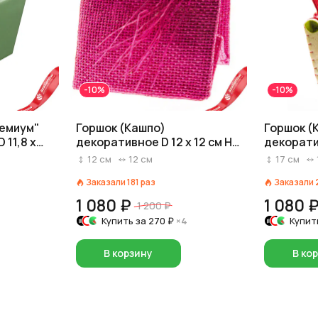
-10%
-10%
ремиум"
Горшок (Кашпо)
Горшок (
 11,8 x
декоративное D 12 x 12 см H
декоратив
леный
12 см Розовый
16,5 см 
12
см
12
см
17
см
Заказали
181
раз
Заказали
1 080 ₽
1 080 
1 200 ₽
Купить за
270 ₽
×4
Купит
В корзину
В ко