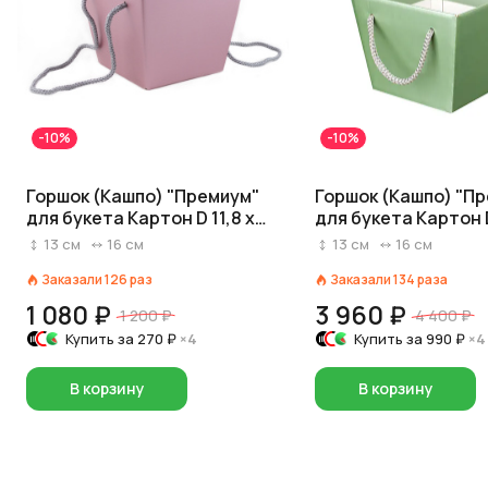
-10%
-10%
Горшок (Кашпо) "Премиум"
Горшок (Кашпо) "П
для букета Картон D 11,8 x
для букета Картон D
15,4 см H 12,5 см Розовый
15,4 см H 12,5 см Зе
13
см
16
см
13
см
16
см
Заказали
126
раз
Заказали
134
раза
1 080 ₽
3 960 ₽
1 200 ₽
4 400 ₽
Купить за
270 ₽
×4
Купить за
990 ₽
×4
В корзину
В корзину