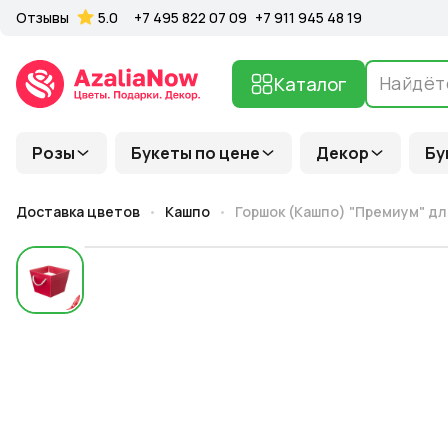
Отзывы
5.0
+7 495 822 07 09
+7 911 945 48 19
Каталог
Розы
Букеты по цене
Декор
Бу
Доставка цветов
Кашпо
Горшок (Кашпо) "Премиум" для 