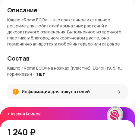
Описание
Кашпо «Roma ECO» — это практичное и стильное
решение для любителей комнатных растений и
декоративного озеленения. Выполненное из прочного
пластика в благородном коричневом цвете, оно
гармонично впишется в любой интерьер или садовое
пространство. Устойчивые ножки придают изделию
дополнительную выразительность и обеспечивают
Состав
циркуляцию воздуха для здоровья корней. Объем 5,1
литра и диаметр 24 см делают кашпо универсальным для
Кашпо «Roma ECO» на ножках (пластик), D24xH19, 5,1л.,
большинства видов цветов и растений.
коричневый
-
1
шт
Преимущества:
Информация для покупателей
Устойчивые ножки для лучшей вентиляции и дренажа
Прочный и легкий пластик, устойчивый к влаге и
перепадам температур
Стильный коричневый цвет, подходящий под разные
+
Азалия Коинов
стили интерьера и экстерьера
Оптимальный объем — 5,1 литра для здорового роста
1 240 ₽
растений