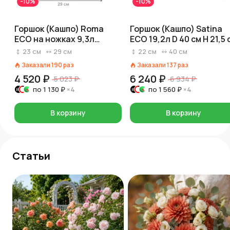
-10%
-10%
Горшок (Кашпо) Roma
Горшок (Кашпо) Satina
ECO на ножках 9,3л
ECO 19,2л D 40 см H 21,5 
Пластик D 29 см H 23 см
Коричневый
23
см
29
см
22
см
40
см
Коричневый
Заказали
190
раз
Заказали
137
раз
4 520 ₽
6 240 ₽
5 023 ₽
6 934 ₽
по
1 130 ₽
×4
по
1 560 ₽
×4
В корзину
В корзину
Статьи