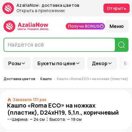
AzaliaNow: доставка цветов
Открыть
Открыть в приложении
Меню
Получи BONUS
Розы
Букеты по цене
Декор
Бу
Доставка цветов
Кашпо
Кашпо «Roma ECO» на ножках (пластик), D
Заказали
131
раз
Кашпо «Roma ECO» на ножках
(пластик), D24xH19, 5,1л., коричневый
Ширина: ~
24
см
Высота: ~
19
см