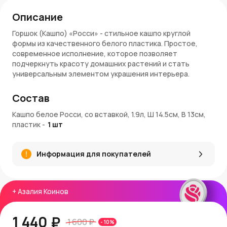
Описание
Горшок (Кашпо) «Росси» - стильное кашпо круглой
формы из качественного белого пластика. Простое,
современное исполнение, которое позволяет
подчеркнуть красоту домашних растений и стать
универсальным элементом украшения интерьера.
Особенности:
Состав
Объем: 1,9 л
Кашпо белое Росси, со вставкой, 1.9л, Ш 14.5см, В 13см,
Диаметр: 14,5 см
пластик
-
1
шт
Высота: 13 см
Форма: круглая
Материал: пластик
Информация для покупателей
Цвет: белый
Применение: кашпо для растений, декор интерьера,
подарок
+
Азалия Коинов
Заказ и доставка:
Купить пластиковое кашпо можно в AzaliaNow с
1 440 ₽
1 600 ₽
-
10
%
доставкой по Москве и Московской области. AzaliaNow