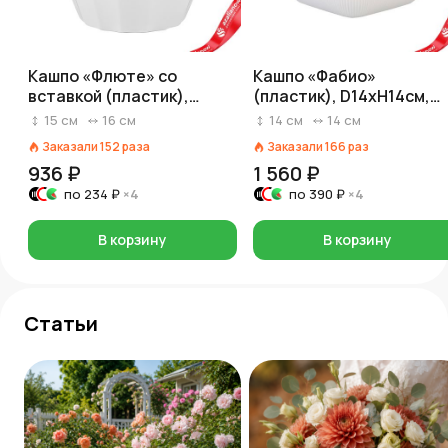
Кашпо «Флюте» со
Кашпо «Фабио»
вставкой (пластик),
(пластик), D14xH14см,
D16xH14,5, 1,9л, белый
1,95л, белый
15
см
16
см
14
см
14
см
Заказали
152
раза
Заказали
166
раз
936 ₽
1 560 ₽
по
234 ₽
×4
по
390 ₽
×4
В корзину
В корзину
Статьи