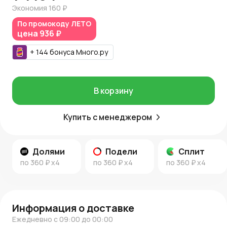
гарантирует надежную упаковку для сохранности
Экономия
160 ₽
изделия. За покупку начисляются Азалия Коины — бонусы
По промокоду
ЛЕТО
для следующих заказов.
цена
936 ₽
Узнайте больше:
+
144
бонуса
Много.ру
Ознакомьтесь с новыми предложениями и новостями на
Новости AzaliaNow
и черпайте вдохновение из
Блога
AzaliaNow
.
В корзину
AzaliaNow гарантирует высокое качество продукции и
внимательное отношение к каждому клиенту.
Купить с менеджером
Долями
Подели
Сплит
по
360 ₽
x4
по
360 ₽
x4
по
360 ₽
x4
Информация о доставке
Ежедневно с 09:00 до 00:00