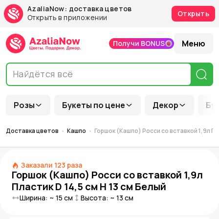
AzaliaNow: доставка цветов
Открыть
Открыть в приложении
Меню
Получи BONUS
Розы
Букеты по цене
Декор
Бу
Доставка цветов
Кашпо
Горшок (Кашпо) Росси со вставкой 1,9л Пла
Заказали
123
раза
Горшок (Кашпо) Росси со вставкой 1,9л
Пластик D 14,5 см H 13 см Белый
Ширина: ~
15
см
Высота: ~
13
см