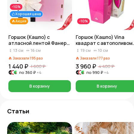
-10%
Хорошая цена
Акция
-10%
Горшок (Кашпо) с
Горшок (Кашпо) Vina
атласной лентой Фанера
квадрат с автополивом
D 15,6 x 14,2 см H 12,8 см
Пластик D 9,5 x 9,5 см H
13
см
16
см
19
см
10
см
Розовый
18,5 см Фуксия
Заказали
195
раз
Заказали
177
раз
1 440 ₽
3 960 ₽
1 600 ₽
4 400 ₽
по
360 ₽
×4
по
990 ₽
×4
В корзину
В корзину
Статьи