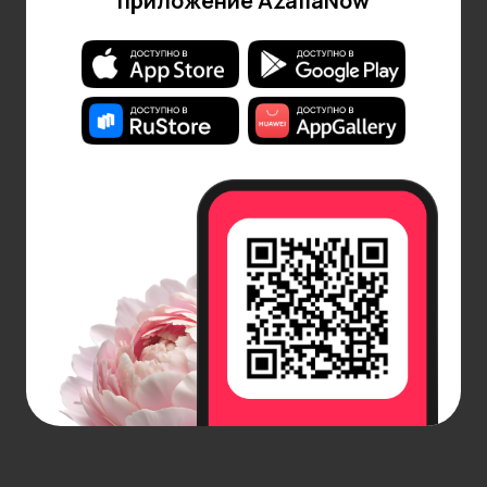
приложение AzaliaNow