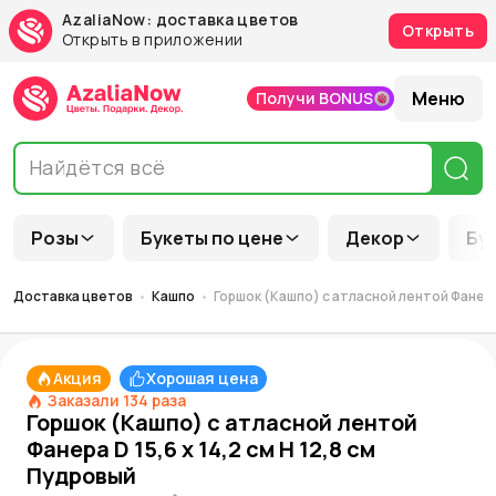
AzaliaNow: доставка цветов
Открыть
Открыть в приложении
Меню
Получи BONUS
Розы
Букеты по цене
Декор
Бу
Доставка цветов
Кашпо
Горшок (Кашпо) с атласной лентой Фанера 
Акция
Хорошая цена
Заказали
134
раза
Горшок (Кашпо) с атласной лентой
Фанера D 15,6 x 14,2 см H 12,8 см
Пудровый