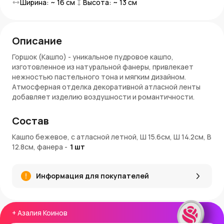
Ширина: ~
16
см
Высота: ~
13
см
Описание
Горшок (Кашпо) - уникальное пудровое кашпо,
изготовленное из натуральной фанеры, привлекает
нежностью пастельного тона и мягким дизайном.
Атмосферная отделка декоративной атласной ленты
добавляет изделию воздушности и романтичности.
Особенности:
Состав
Диаметр: 15,6 х 14,2 см
Кашпо бежевое, с атласной летной, Ш 15.6см, Ш 14.2см, В
Высота: 12,8 см
12.8см, фанера
-
1
шт
Форма: квадратная
Материал: фанера
Отделка: атласная лента
Информация для покупателей
Цвет: пудровый
Заказ и доставка:
+
Азалия Коинов
Купить кашпо можно в AzaliaNow с доставкой по Москве