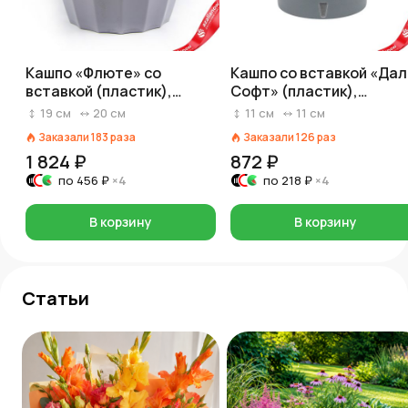
Кашпо «Флюте» со
Кашпо со вставкой «Дал
вставкой (пластик),
Софт» (пластик),
D20xH19см, 4,5л, светло-
D11xH10,5см, 0,6л,
19
см
20
см
11
см
11
см
серый
антрацитовый
Заказали
183
раза
Заказали
126
раз
1 824 ₽
872 ₽
по
456 ₽
×4
по
218 ₽
×4
В корзину
В корзину
Статьи