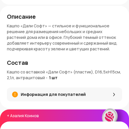
Описание
Кашпо «Дали Софт» — стильное и функциональное
решение для размещения небольших и средних
растений дома или в офисе. Глубокий темный оттенок
добавляет интерьеру современный и сдержанный вид,
подчеркивая красоту зелени и цветущих растений.
Размер D16,5×H15 см и объем 2,1 л обеспечивают
удобный уход за растениями, а вставка упрощает полив
Состав
и поддержание чистоты. Кашпо изготовлено из прочного
пластика, устойчивого к влаге и механическим
Кашпо со вставкой «Дали Софт» (пластик), D16,5xH15см,
повреждениям, что делает его практичным и
2,1л, антрацитовый
-
1
шт
долговечным.
Преимущества:
Информация для покупателей
Прочный антрацитовый пластик, устойчивый к влаге и
ударам
Объем 2,1 л подходит для небольших и средних
+
Азалия Коинов
растений
Современный цвет гармонично вписывается в