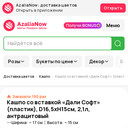
AzaliaNow: доставка цветов
Открыть
Открыть в приложении
Меню
Получи BONUS
Розы
Букеты по цене
Декор
Бу
Доставка цветов
Кашпо
Кашпо со вставкой «Дали Софт» (пластик)
Заказали
190
раз
Кашпо со вставкой «Дали Софт»
(пластик), D16,5xH15см, 2,1л,
антрацитовый
Ширина: ~
17
см
Высота: ~
15
см